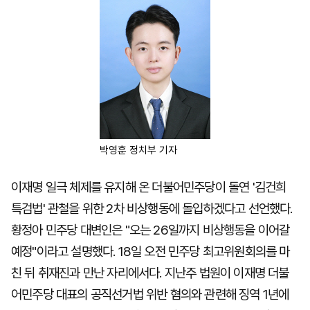
마
운
대
켓
세
학
파
동
워
문
골
프
박영훈 정치부 기자
이재명 일극 체제를 유지해 온 더불어민주당이 돌연 '김건희
특검법' 관철을 위한 2차 비상행동에 돌입하겠다고 선언했다.
황정아 민주당 대변인은 "오는 26일까지 비상행동을 이어갈
예정"이라고 설명했다. 18일 오전 민주당 최고위원회의를 마
친 뒤 취재진과 만난 자리에서다. 지난주 법원이 이재명 더불
어민주당 대표의 공직선거법 위반 혐의와 관련해 징역 1년에