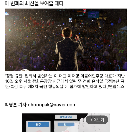
에 변화와 쇄신을 보여줄 때다.
'정권 규탄' 집회서 발언하는 이 대표 이재명 더불어민주당 대표가 지난
16일 오후 서울 광화문광장 인근에서 열린 '김건희·윤석열 국정농단 규
탄·특검 촉구 제3차 국민 행동의날'에 참가해 발언하고 있다./연합뉴스
박영훈 기자
ohoonpak@naver.com
더보기
arrow_forward_ios