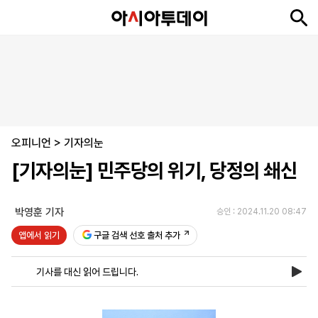
뉴
최
속
정
사
경
국
오
피
아
문
포
스
신
보
치
회
제
제
피
플
투
화
토
니
시
·
오피니언
언
티
스
>
기자의눈
포
[기자의눈] 민주당의 위기, 당정의 쇄신
츠
박영훈 기자
승인 : 2024.11.20 08:47
ENGLISH
中
Tiếng
文
Việt
앱에서 읽기
구글 검색 선호 출처 추가
기사를 대신 읽어 드립니다.
지
신
후
제
회
앱
면
문
원
보
사
설
보
구
하
24
소
치
기
독
기
시
개