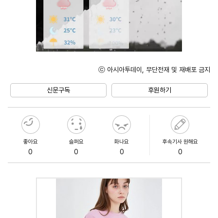
ⓒ 아시아투데이, 무단전재 및 재배포 금지
Unmute
신문구독
후원하기
좋아요
슬퍼요
화나요
후속기사 원해요
0
0
0
0