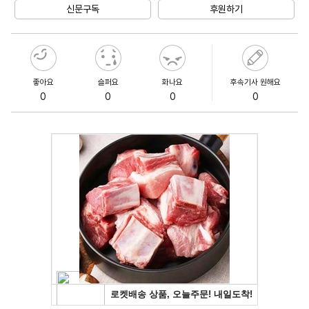
신문구독
후원하기
좋아요
슬퍼요
화나요
후속기사 원해요
0
0
0
0