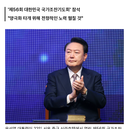
'제56회 대한민국 국가조찬기도회' 참석
"양극화 타개 위해 전향적인 노력 펼칠 것"
마
운
대
켓
세
학
파
동
워
문
골
프
윤석열 대통령이 22일 서울 중구 신라호텔에서 열린 제56회 국가조찬