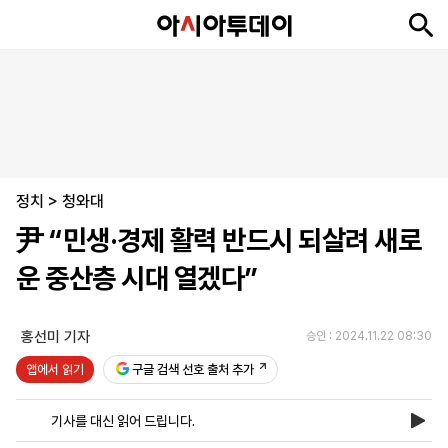
뉴
최
속
정
사
경
국
오
피
아
문
포
스
신
보
치
회
제
제
피
플
투
화
토
니
시
·
정치
언
티
스
>
청와대
포
尹 “민생·경제 활력 반드시 되살려 새로
츠
운 중산층 시대 열겠다”
ENGLISH
中
Tiếng
文
Việt
홍선미 기자
승인 : 2024.11.22 08:30
앱에서 읽기
구글 검색 선호 출처 추가
지
신
후
제
회
앱
면
문
원
보
사
설
기사를 대신 읽어 드립니다.
보
구
하
24
소
치
기
독
기
시
개