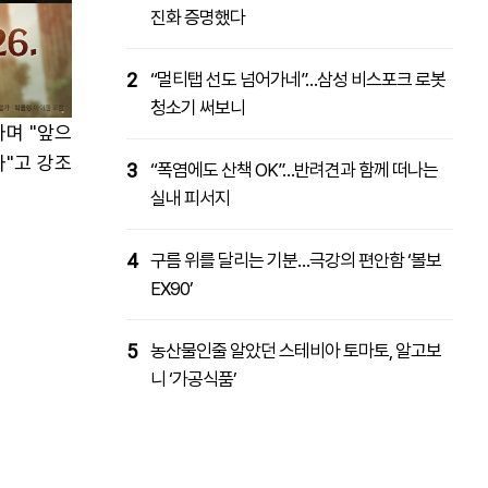
진화 증명했다
2
“멀티탭 선도 넘어가네”…삼성 비스포크 로봇
청소기 써보니
라며 "앞으
"고 강조
3
“폭염에도 산책 OK”…반려견과 함께 떠나는
실내 피서지
4
구름 위를 달리는 기분…극강의 편안함 ‘볼보
EX90’
5
농산물인줄 알았던 스테비아 토마토, 알고보
니 ‘가공식품’