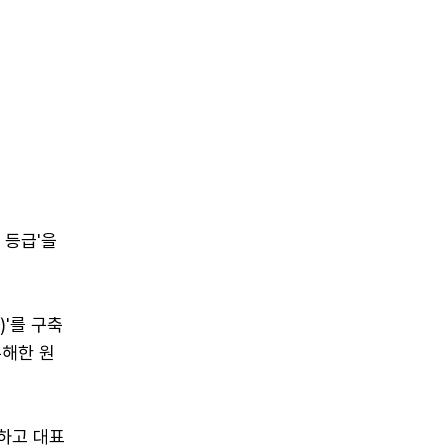
 등급'을
)'를 구축
유해한 원
하고 대표