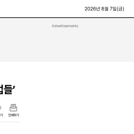
2026년 8월 7일(금)
Advertisements
문화·스포츠
최신
전체
방송
지면보기
가요
구독신청
영화
First Edition
문화
후원하기
업들’
카
종교
제보24시
스포츠
알립니다
여행
기
인쇄하기