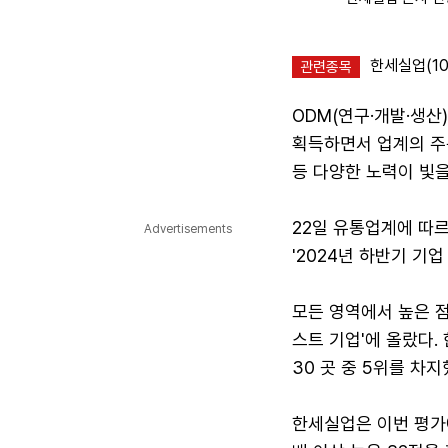
한세실업(10
관련종목
ODM(연구·개발·생산
획득하면서 업계의 주목
등 다양한 노력이 빛을
22일 유통업계에 따
Advertisements
'2024년 하반기 기업
모든 영역에서 높은 점수
스트 기업'에 올랐다.
30 곳 중 5위를 차지
한세실업은 이번 평가