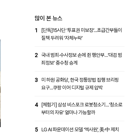
패밀리사이트
마켓파워
아투TV
대학동문골프최강전
많이 본 뉴스
1
[단독]15사단 ‘투표권 미보장’…초급간부들이
질책 두려워 ‘자체누락’
2
국내 범죄·수사정보 손에 쥔 행안부…‘대검 범
죄정보’ 중수청 승계
3
미 하원 공화당, 한국 정통망법 집행 브리핑
요구…쿠팡 이어 디지털 규제 압박
4
[체험기] 삼성 비스포크 로봇청소기…‘청소로
부터의 자유’ 얼마나 가능할까
5
LG AI 파운데이션 모델 ‘엑사원’, 美·中 제치