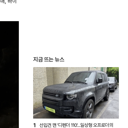
매, 바이
지금 뜨는 뉴스
1
선입견 깬 ‘디펜더 110’…일상형 오프로더의