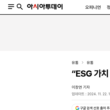
오피니언
오피니언
정치
사회
사설
정치일반
사회일반
칼럼·기고
청와대
사건·사고
기자의 눈
국회·정당
법원·검찰
피플
북한
교육·행정
유통
유통
외교
노동·복지·환경
“ESG 가치
국방
보건·의학
정부
이창연 기자
업데이트 : 2024. 11. 22. 
승인 : 2024. 11. 22. 11:4
SNS
뉴스스탠드
네이버블로그
아투TV(유튜브)
페이스북
구글 검색 선호 출처 