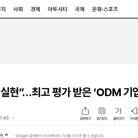
정치
사회
경제
아투시티
국제
문화·스포츠
경제
아투시티
국제
경제일반
종합
세계일반
정책
메트로
아시아·호주
금융·증권
경기·인천
북미
산업
세종·충청
중남미
IT·과학
영남
유럽
 실현”…최고 평가 받은 ‘ODM 기
부동산
호남
중동·아프리
유통
강원
중기·벤처
제주
11:45
공유하기
읽기모드
글자크기
기사듣
2
인스타그램
추가
Google 검색에서 아시아투데이 기사를 더 자주 볼 수 있습니다.