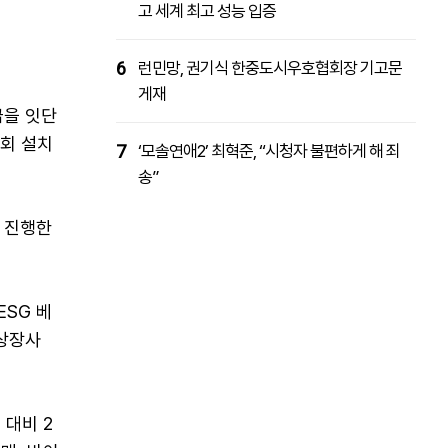
고 세계 최고 성능 입증
6
런민망, 권기식 한중도시우호협회장 기고문
게재
급을 잇단
원회 설치
7
‘모솔연애2’ 최혁준, “시청자 불편하게 해 죄
송”
 진행한
ESG 베
 상장사
대비 2