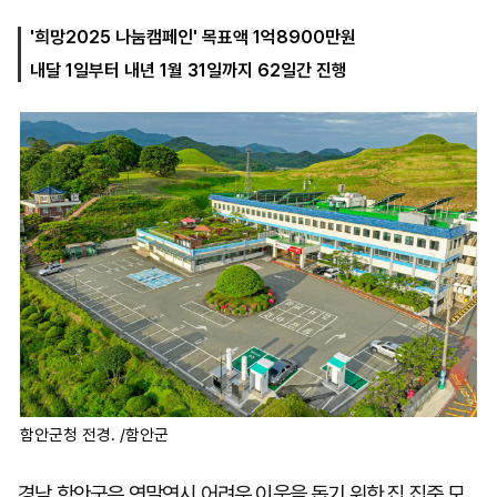
'희망2025 나눔캠페인' 목표액 1억8900만원
내달 1일부터 내년 1월 31일까지 62일간 진행
마
운
대
켓
세
학
파
동
워
문
골
프
함안군청 전경. /함안군
경남 함안군은 연말연시 어려운 이웃을 돕기 위한 집 집중 모