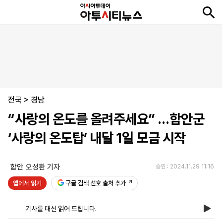
뉴
최
속
정
사
경
국
오
피
아
문
포
스
신
보
치
회
제
제
피
플
투
화
토
니
시
·
전국
언
티
스
>
경남
포
“사랑의 온도를 올려주세요” …함안군
츠
‘사랑의 온도탑’ 내달 1일 모금 시작
ENGLISH
中
Tiếng
文
Việt
함안
오성환 기자
승인 : 2024.11.29 11:16
앱에서 읽기
구글 검색 선호 출처 추가
지
신
후
제
회
앱
면
문
원
보
사
설
기사를 대신 읽어 드립니다.
보
구
하
24
소
치
기
독
기
시
개