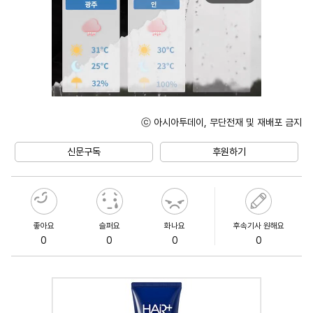
ⓒ 아시아투데이, 무단전재 및 재배포 금지
Unmute
신문구독
후원하기
좋아요
슬퍼요
화나요
후속기사 원해요
0
0
0
0