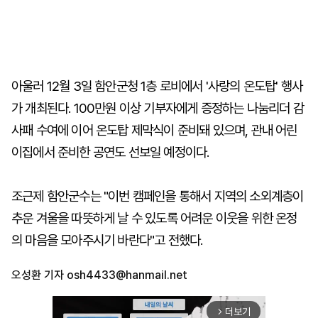
아울러 12월 3일 함안군청 1층 로비에서 '사랑의 온도탑' 행사
가 개최된다. 100만원 이상 기부자에게 증정하는 나눔리더 감
사패 수여에 이어 온도탑 제막식이 준비돼 있으며, 관내 어린
이집에서 준비한 공연도 선보일 예정이다.
조근제 함안군수는 "이번 캠페인을 통해서 지역의 소외계층이
추운 겨울을 따뜻하게 날 수 있도록 어려운 이웃을 위한 온정
의 마음을 모아주시기 바란다"고 전했다.
오성환 기자
osh4433@hanmail.net
더보기
arrow_forward_ios