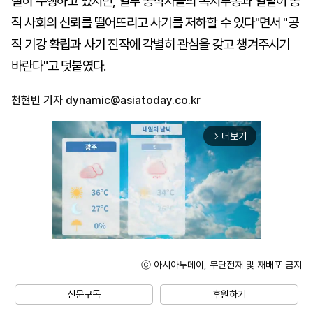
실히 수행하고 있지만, 일부 공직자들의 복지부동과 일탈이 공
직 사회의 신뢰를 떨어뜨리고 사기를 저하할 수 있다"면서 "공
직 기강 확립과 사기 진작에 각별히 관심을 갖고 챙겨주시기
바란다"고 덧붙였다.
천현빈 기자
dynamic@asiatoday.co.kr
더보기
arrow_forward_ios
ⓒ 아시아투데이, 무단전재 및 재배포 금지
Unmute
신문구독
후원하기