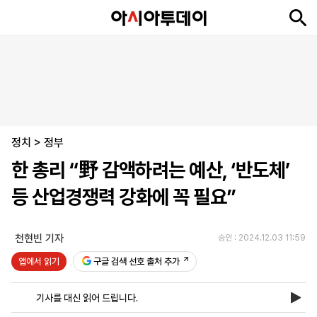
뉴
최
속
정
사
경
국
오
피
아
문
포
스
신
보
치
회
제
제
피
플
투
화
토
니
시
·
정치
언
티
스
>
정부
포
한 총리 “野 감액하려는 예산, ‘반도체’
츠
등 산업경쟁력 강화에 꼭 필요”
ENGLISH
中
Tiếng
文
Việt
천현빈 기자
승인 : 2024.12.03 11:59
앱에서 읽기
구글 검색 선호 출처 추가
지
신
후
제
회
앱
면
문
원
보
사
설
기사를 대신 읽어 드립니다.
보
구
하
24
소
치
기
독
기
시
개