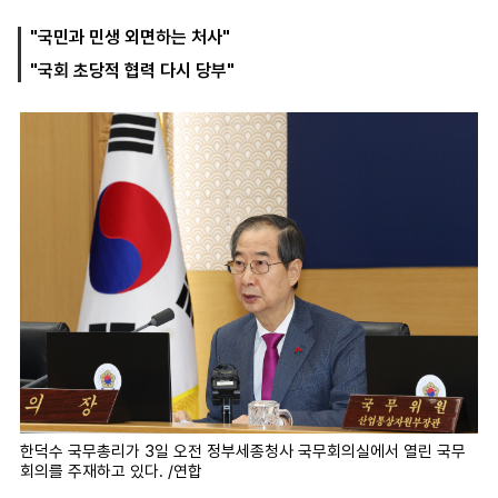
"국민과 민생 외면하는 처사"
"국회 초당적 협력 다시 당부"
마
운
대
켓
세
학
파
동
워
문
골
프
한덕수 국무총리가 3일 오전 정부세종청사 국무회의실에서 열린 국무
회의를 주재하고 있다. /연합