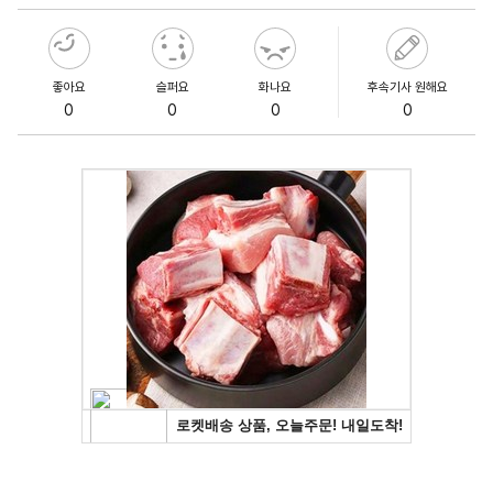
좋아요
슬퍼요
화나요
후속기사 원해요
0
0
0
0