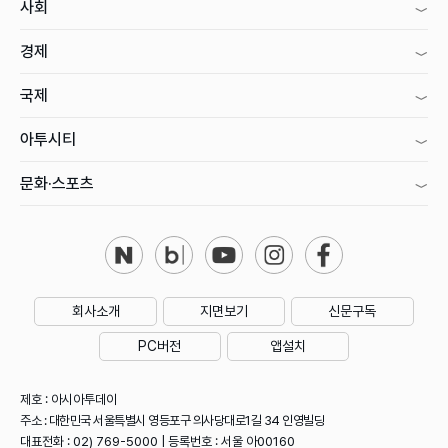
사회
경제
국제
아투시티
문화·스포츠
회사소개
지면보기
신문구독
PC버전
앱설치
제호 : 아시아투데이
주소 : 대한민국 서울특별시 영등포구 의사당대로1길 34 인영빌딩
대표전화 : 02) 769-5000 | 등록번호 : 서울 아00160