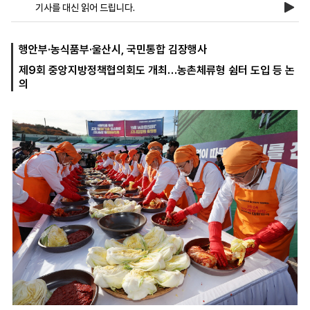
기사를 대신 읽어 드립니다.
마
운
대
행안부·농식품부·울산시, 국민통합 김장행사
켓
세
학
제9회 중앙지방정책협의회도 개최…농촌체류형 쉼터 도입 등 논
파
동
의
워
문
골
프