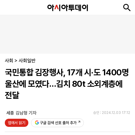
뉴
최
속
정
사
경
국
오
피
아
문
포
스
신
보
치
회
제
제
피
플
투
화
토
니
시
·
사회
언
티
스
>
사회일반
포
국민통합 김장행사, 17개 시·도 1400명
츠
울산에 모였다…김치 80t 소외계층에
ENGLISH
中
Tiếng
전달
文
Việt
세종
김남형 기자
승인 : 2024.12.03 17:12
지
신
후
제
회
앱
앱에서 읽기
구글 검색 선호 출처 추가
면
문
원
보
사
설
보
구
하
24
소
치
기
독
기
시
개