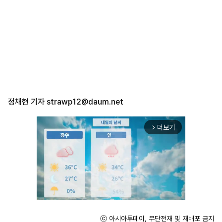
정채현 기자
strawp12@daum.net
더보기
arrow_forward_ios
ⓒ 아시아투데이, 무단전재 및 재배포 금지