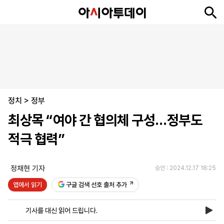
뉴
최
속
정
사
경
국
오
피
아
문
포
스
신
보
치
회
제
제
피
플
투
화
토
니
시
·
정치
언
티
스
>
정부
포
최상목 “여야 간 협의체 구성…정부도
츠
적극 협력”
ENGLISH
中
Tiếng
文
Việt
정채현 기자
승인 : 2024.12.17 18:25
앱에서 읽기
구글 검색 선호 출처 추가
지
신
후
제
회
앱
면
문
원
보
사
설
기사를 대신 읽어 드립니다.
보
구
하
24
소
치
기
독
기
시
개