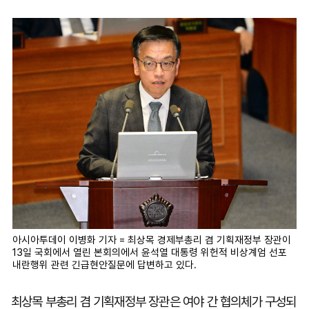
마
운
대
켓
세
학
파
동
워
문
골
프
아시아투데이 이병화 기자 = 최상목 경제부총리 겸 기획재정부 장관이
13일 국회에서 열린 본회의에서 윤석열 대통령 위헌적 비상계엄 선포
내란행위 관련 긴급현안질문에 답변하고 있다.
최상목 부총리 겸 기획재정부 장관은 여야 간 협의체가 구성되