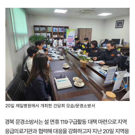
마
운
대
켓
세
학
파
동
워
문
골
프
20일 제일병원에서 개최한 간담회 모습/문경소방서
경북 문경소방서는 설 연휴 119구급활동 대책 마련으로 지역
응급의료기관과 협력해 대응을 강화하고자 지난 20일 지역응