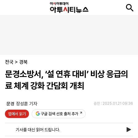
뉴
최
속
정
사
경
국
오
피
아
문
포
스
신
보
치
회
제
제
피
플
투
화
토
니
시
·
전국
언
티
스
>
경북
포
문경소방서, ‘설 연휴 대비’ 비상 응급의
츠
료 체계 강화 간담회 개최
ENGLISH
中
Tiếng
文
Việt
문경
장성훈 기자
승인 : 2025.01.21 09:36
앱에서 읽기
구글 검색 선호 출처 추가
지
신
후
제
회
앱
면
문
원
보
사
설
기사를 대신 읽어 드립니다.
보
구
하
24
소
치
기
독
기
시
개