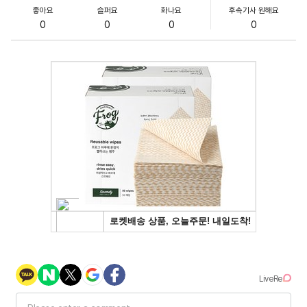
좋아요
슬퍼요
화나요
후속기사 원해요
0
0
0
0