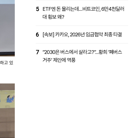
5
ETF엔 돈 몰리는데…비트코인, 6만4천달러
대 횡보 왜?
6
[속보] 카카오, 2026년 임금협약 최종 타결
7
“2030은 버스에서 살라고?”…황희 ‘폐버스
거주’ 제안에 역풍
 하고 있