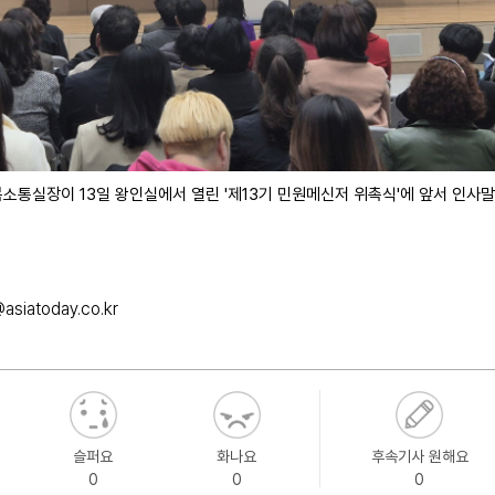
소통실장이 13일 왕인실에서 열린 '제13기 민원메신저 위촉식'에 앞서 인사
asiatoday.co.kr
슬퍼요
화나요
후속기사 원해요
0
0
0