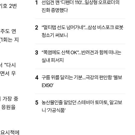
1
선입견 깬 ‘디펜더 110’…일상형 오프로더의
기호 2번
진화 증명했다
2
“멀티탭 선도 넘어가네”…삼성 비스포크 로봇
제주도 연
청소기 써보니
(1회는 지
3
“폭염에도 산책 OK”…반려견과 함께 떠나는
실내 피서지
 "다시
가면서 우
4
구름 위를 달리는 기분…극강의 편안함 ‘볼보
EX90’
 가장 중
5
농산물인줄 알았던 스테비아 토마토, 알고보
 응원을
니 ‘가공식품’
주요시책에