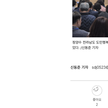
정양수 전라남도 도민행복
있다. /신동준 기자
신동준 기자
sdj0523@
좋아요
2