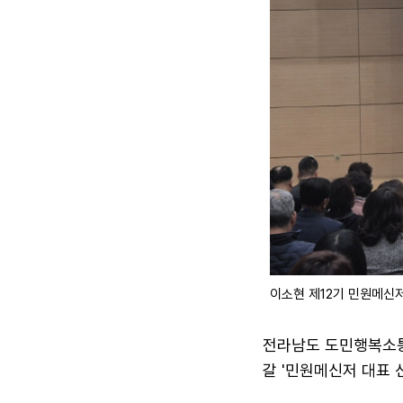
이소현 제12기 민원메신저
전라남도 도민행복소통
갈 '민원메신저 대표 