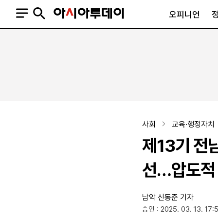
오피니언
오피니언
정치
사회
사설
정치일반
사회일반
칼럼·기고
청와대
사건·사고
기자의 눈
국회·정당
법원·검찰
피플
북한
교육·행정
사회
교육·행정자치
외교
노동·복지·환경
제13기 전
국방
보건·의학
정부
선…압도적 
남악
신동준 기자
SNS
승인 : 2025. 03. 13. 17:
뉴스스탠드
네이버블로그
아투TV(유튜브)
페이스북