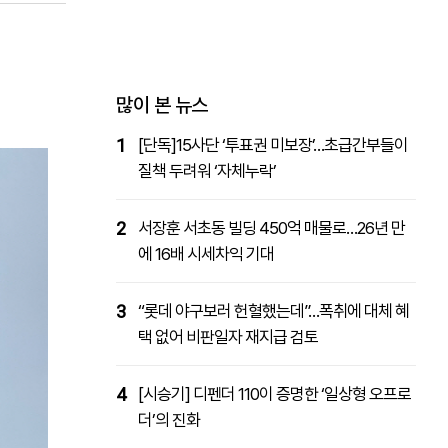
패밀리사이트
마켓파워
아투TV
대학동문골프최강전
많이 본 뉴스
1
[단독]15사단 ‘투표권 미보장’…초급간부들이
질책 두려워 ‘자체누락’
2
서장훈 서초동 빌딩 450억 매물로…26년 만
에 16배 시세차익 기대
3
“롯데 야구보러 헌혈했는데”…폭취에 대체 혜
택 없어 비판일자 재지급 검토
4
[시승기] 디펜더 110이 증명한 ‘일상형 오프로
더’의 진화