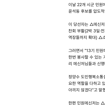
이날 22개 시군 민원
윤석동 후보를 압도적
이 당선자는 △메신저 
찬회 부활(2박 3일·
역장들까지 확대) △소
그러면서 "13기 민
한번 봉사할 수 있는
리 메신저님들과 신명나
정양수 도민행복소통실
요한 역할을 다하고 
아끼지 않겠다"고 말했
한편 민원메신저는 △