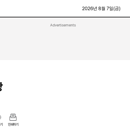
2026년 8월 7일(금)
Advertisements
문화·스포츠
최신
전체
방송
지면보기
가요
구독신청
영화
First Edition
문화
후원하기
당
카
종교
제보24시
스포츠
알립니다
여행
기
인쇄하기