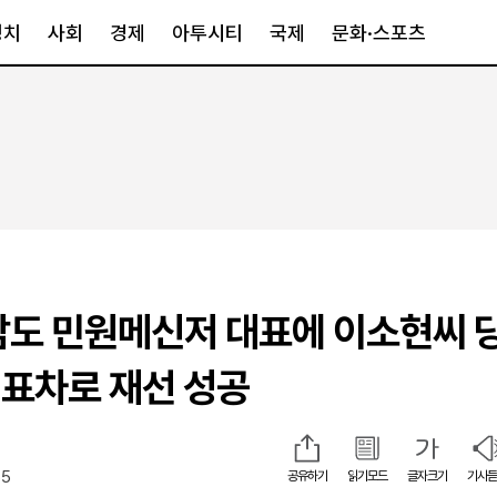
정치
사회
경제
아투시티
국제
문화·스포츠
경제
아투시티
국제
경제일반
종합
세계일반
정책
메트로
아시아·호주
금융·증권
경기·인천
북미
산업
세종·충청
중남미
IT·과학
영남
유럽
남도 민원메신저 대표에 이소현씨 
부동산
호남
중동·아프리
유통
강원
표차로 재선 성공
중기·벤처
제주
55
공유하기
읽기모드
글자크기
기사듣
인스타그램