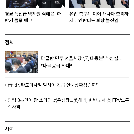
경륜 특선급 박제원·석혜윤, 하
유럽 축구계 이어 캐나다 총리까
반기 돌풍 예고
지… 인판티노 회장 불신임
정치
다급한 민주 서울시당 ‘吳 대응본부’ 신설…
“매물공급 확대”
靑, 北 탄도미사일 발사에 긴급 안보상황점검회의
명령 3초만에 쾅 소리와 붉은섬광…美해병, 한반도서 첫 FPV드론
실사격
사회