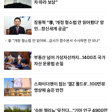
차 따라 보상”
장동혁 “李, ‘개정 형소법 안 읽어봤다’ 망
언…정신세계 궁금”
李 "개정 형소법 안 읽어봐…검사가 합수본서 수사하면 안 되나"
부동산 넘어 가상자산까지…1400조 국가
자산 운용법 손질
스파이더맨이 접는 ‘갤Z 폴드8’…100만뷰
영상에 숨은 반전
‘슈퍼 엘리뇨’ 덮친다…“기아 인구 4900만