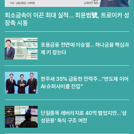
희소금속이 이끈 최대 실적… 최윤범號, 트로이카 성
장축 시동
포용금융 전면에 이승열… 하나금융 핵심과
제 키 잡는다
한주새 35% 급등한 전력주…“반도체 이어
AI 슈퍼사이클 진입”
단일종목 레버리지로 40억 벌었지만…‘삼
성운용’ 독식 구조 여전