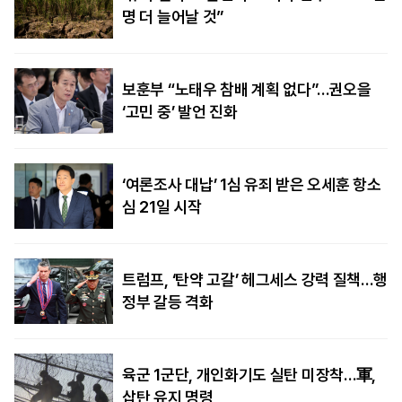
명 더 늘어날 것”
보훈부 “노태우 참배 계획 없다”…권오을
‘고민 중’ 발언 진화
‘여론조사 대납’ 1심 유죄 받은 오세훈 항소
심 21일 시작
트럼프, ‘탄약 고갈’ 헤그세스 강력 질책…행
정부 갈등 격화
육군 1군단, 개인화기도 실탄 미장착…軍,
삽탄 유지 명령