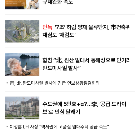
규제완화 속도
단독
‘7조’ 하림 양재 물류단지, 市건축위
재심도 ‘재검토’
합참 “北, 원산 일대서 동해상으로 단거리
탄도미사일 발사”
靑, 北 탄도미사일 발사에 긴급 안보상황점검회의
수도권에 5만호+α?…李, ‘공급 드라이
브’로 민심 달래기
이성훈 LH 사장 "역세권에 고품질 임대주택 공급 속도"