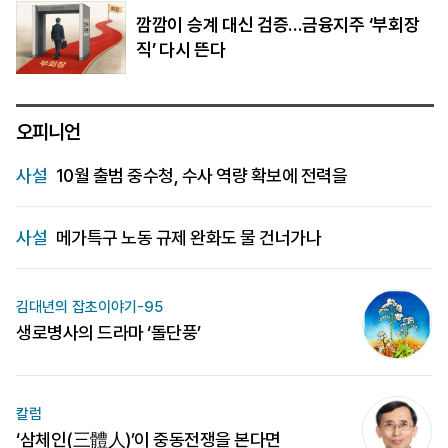
깜깜이 승계 대신 검증…금융지주 ‘부회장
직’ 다시 뜬다
오피니언
사설
10월 출범 중수청, 수사 역량 확보에 전력을
사설
메가특구 노동 규제 완화도 물 건너가나
김대년의 잡초이야기-95
생로병사의 드라마 ‘돌단풍’
칼럼
‘삼체인(三體人)’이 중동전쟁을 본다면