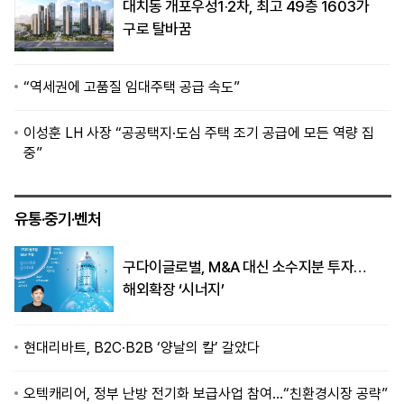
대치동 개포우성1·2차, 최고 49층 1603가
구로 탈바꿈
“역세권에 고품질 임대주택 공급 속도”
이성훈 LH 사장 “공공택지·도심 주택 조기 공급에 모든 역량 집
중”
유통·중기·벤처
구다이글로벌, M&A 대신 소수지분 투자…
해외확장 ‘시너지’
현대리바트, B2C·B2B ‘양날의 칼’ 갈았다
오텍캐리어, 정부 난방 전기화 보급사업 참여…“친환경시장 공략”