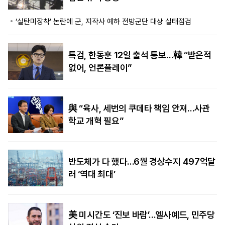
‘실탄미장착’ 논란에 군, 지작사 예하 전방군단 대상 실태점검
특검, 한동훈 12일 출석 통보…韓 “받은적
없어, 언론플레이”
與 “육사, 세번의 쿠데타 책임 안져…사관
학교 개혁 필요”
반도체가 다 했다…6월 경상수지 497억달
러 ‘역대 최대’
美 미시간도 ‘진보 바람’…엘사예드, 민주당