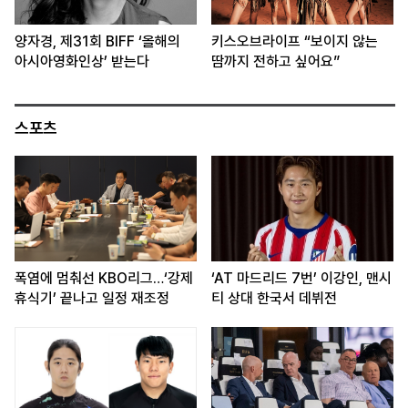
양자경, 제31회 BIFF ‘올해의
키스오브라이프 “보이지 않는
아시아영화인상’ 받는다
땀까지 전하고 싶어요”
스포츠
폭염에 멈춰선 KBO리그…‘강제
‘AT 마드리드 7번’ 이강인, 맨시
휴식기’ 끝나고 일정 재조정
티 상대 한국서 데뷔전