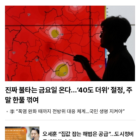
마
운
대
켓
세
학
파
동
워
문
골
프
진짜 불타는 금요일 온다…‘40도 더위’ 절정, 주
말 한풀 꺾여
李 “폭염 완화 때까지 전방위 대응 체계…국민 생명 지켜야”
오세훈 “집값 잡는 해법은 공급”…도시정비