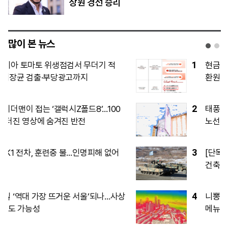
상원 경선 승리
많이 본 뉴스
1
현금 넘치는 삼성·SK하닉, 투자 이어 주주
환원 경쟁도 본격화
2
태풍 ‘돌핀’에 LCC 긴장…휴가철 단거리
노선 영향은
3
[단독] 하림 ‘7조’ 양재 물류단지, 서울시
건축위 재심도 ‘재검토’…교통·방재 등 보
완 요구
4
니뽕내뽕, ‘뽕스런세일’ 프로모션…마라 신
메뉴 2종 최대 반값 할인