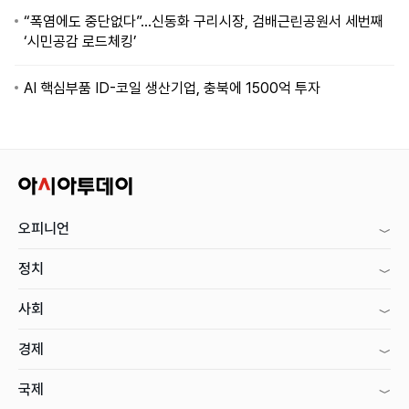
“폭염에도 중단없다”…신동화 구리시장, 검배근린공원서 세번째
‘시민공감 로드체킹’
AI 핵심부품 ID-코일 생산기업, 충북에 1500억 투자
오피니언
정치
사회
경제
국제