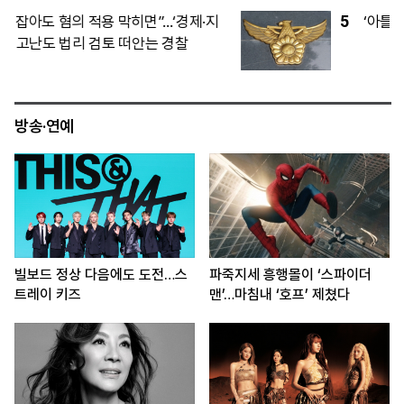
5
‘아틀레티코 7번’ 이강인, 한국서 데뷔전
방송·연예
빌보드 정상 다음에도 도전…스
파죽지세 흥행몰이 ‘스파이더
트레이 키즈
맨’…마침내 ‘호프’ 제쳤다