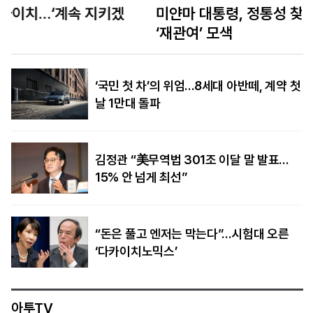
미얀마 대통령, 정통성 찾아 태국 방문… 태국은
‘재관여’ 모색
‘국민 첫 차’의 위엄…8세대 아반떼, 계약 첫
날 1만대 돌파
김정관 “美무역법 301조 이달 말 발표…
15% 안 넘게 최선”
“돈은 풀고 엔저는 막는다”…시험대 오른
‘다카이치노믹스’
아투TV