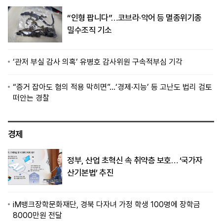
“인형 팝니다”…코브라·악어 등 멸종위기종
밀수조직 기소
‘관저 부실 감사 의혹’ 유병호 감사위원 구속적부심 기각
“증거 잡아도 혐의 적용 막히면”…‘경제·지능’ 등 고난도 법리 검토
떠안는 경찰
경제
정부, 산업 초혁신 속 취약층 보호… ‘국가자
산기본법’ 추진
iM뱅크장학문화재단, 경북 다자녀 가정 학생 100명에 장학금
8000만원 전달