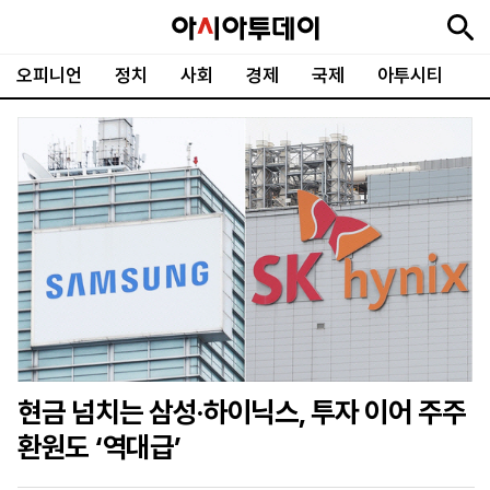
오피니언
정치
사회
경제
국제
아투시티
뉴
최
속
정
사
경
국
오
피
아
문
포
스
신
보
치
회
제
제
피
플
투
화
토
니
시
·
언
티
스
포
츠
ENGLISH
中
Tiếng
文
Việt
현금 넘치는 삼성·하이닉스, 투자 이어 주주
지
신
후
제
회
앱
환원도 ‘역대급’
면
문
원
보
사
설
보
구
하
24
소
치
기
독
기
시
개