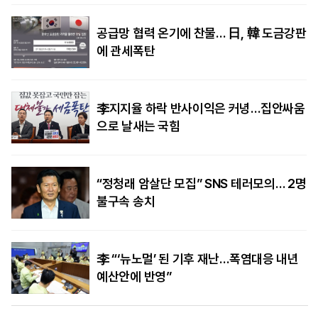
공급망 협력 온기에 찬물… 日, 韓 도금강판
에 관세폭탄
李지지율 하락 반사이익은 커녕…집안싸움
으로 날새는 국힘
“정청래 암살단 모집” SNS 테러모의… 2명
불구속 송치
李 “‘뉴노멀’ 된 기후 재난…폭염대응 내년
예산안에 반영”