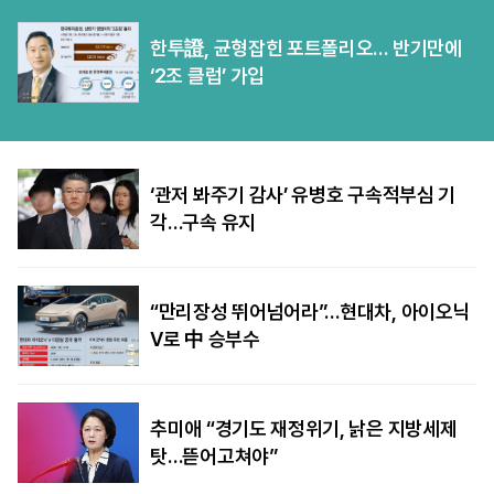
한투證, 균형잡힌 포트폴리오… 반기만에
‘2조 클럽’ 가입
‘관저 봐주기 감사’ 유병호 구속적부심 기
각…구속 유지
“만리장성 뛰어넘어라”…현대차, 아이오닉
V로 中 승부수
추미애 “경기도 재정위기, 낡은 지방세제
탓…뜯어고쳐야”