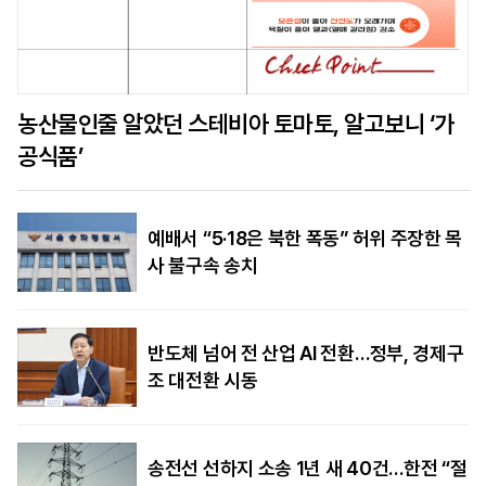
농산물인줄 알았던 스테비아 토마토, 알고보니 ‘가
공식품’
예배서 “5·18은 북한 폭동” 허위 주장한 목
사 불구속 송치
반도체 넘어 전 산업 AI 전환…정부, 경제구
조 대전환 시동
송전선 선하지 소송 1년 새 40건…한전 “절