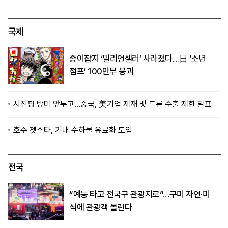
국제
종이잡지 ‘밀리언셀러’ 사라졌다…日 ‘소년
점프’ 100만부 붕괴
시진핑 방미 앞두고…중국, 美기업 제재 및 드론 수출 제한 발표
호주 젯스타, 기내 수하물 유료화 도입
전국
“예능 타고 전국구 관광지로”…구미 자연·미
식에 관광객 몰린다