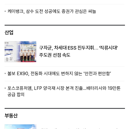
케이뱅크, 삼수 도전 성공에도 증권가 관심은 싸늘
산업
구자균, 차세대 ESS 진두지휘… ‘직류시대’
주도권 선점 속도
볼보 EX90, 전동화 시대에도 변하지 않는 ‘안전과 편안함’
포스코퓨처엠, LFP 양극재 시장 본격 진출…배터리사와 19만톤
공급 합의
부동산