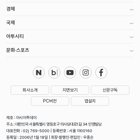
경제
국제
아투시티
문화·스포츠
회사소개
지면보기
신문구독
PC버전
앱설치
제호 : 아시아투데이
주소 : 대한민국 서울특별시 영등포구 의사당대로1길 34 인영빌딩
대표전화 : 02) 769-5000 | 등록번호 : 서울 아00160
등록일 : 2006년 1월 18일 | 회장·발행인·편집인 : 우종순