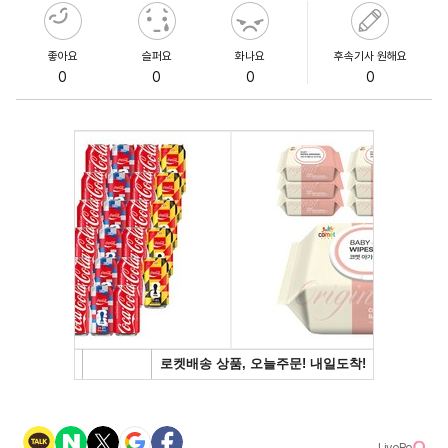
좋아요
슬퍼요
화나요
후속기사 원해요
0
0
0
0