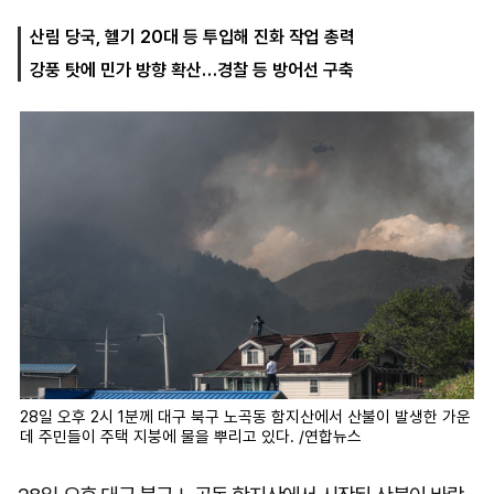
산림 당국, 헬기 20대 등 투입해 진화 작업 총력
강풍 탓에 민가 방향 확산…경찰 등 방어선 구축
마
운
대
켓
세
학
파
동
워
문
골
프
28일 오후 2시 1분께 대구 북구 노곡동 함지산에서 산불이 발생한 가운
데 주민들이 주택 지붕에 물을 뿌리고 있다. /연합뉴스