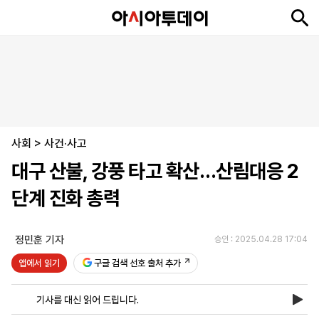
뉴
최
속
정
사
경
국
오
피
아
문
포
스
신
보
치
회
제
제
피
플
투
화
토
니
시
·
사회
언
티
스
>
사건·사고
포
대구 산불, 강풍 타고 확산…산림대응 2
츠
단계 진화 총력
ENGLISH
中
Tiếng
文
Việt
정민훈 기자
승인 : 2025.04.28 17:04
앱에서 읽기
구글 검색 선호 출처 추가
지
신
후
제
회
앱
면
문
원
보
사
설
기사를 대신 읽어 드립니다.
보
구
하
24
소
치
기
독
기
시
개