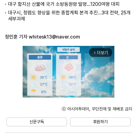
대구 함지산 산불에 국가 소방동원령 발령…1200여명 대피
대구시, 청렴도 향상을 위한 종합계획 본격 추진…3대 전략, 25개
세부과제
정민훈 기자
whitesk13@naver.com
더보기
arrow_forward_ios
ⓒ 아시아투데이, 무단전재 및 재배포 금지
Unmute
신문구독
후원하기