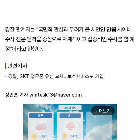
경찰 관계자는 "국민적 관심과 우려가 큰 사안인 만큼 사이버
수사 전문 인력을 중심으로 체계적이고 집중적인 수사를 할 예
정"이라고 말했다.
관련기사
경찰, SKT 업무폰 유심 교체…보호서비스도 가입
정민훈 기자
whitesk13@naver.com
더보기
arrow_forward_ios