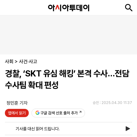
뉴
최
속
정
사
경
국
오
피
아
문
포
스
신
보
치
회
제
제
피
플
투
화
토
니
시
·
사회
언
티
스
>
사건·사고
포
경찰, ‘SKT 유심 해킹’ 본격 수사…전담
츠
수사팀 확대 편성
ENGLISH
中
Tiếng
文
Việt
정민훈 기자
승인 : 2025.04.30 11:37
앱에서 읽기
구글 검색 선호 출처 추가
지
신
후
제
회
앱
면
문
원
보
사
설
기사를 대신 읽어 드립니다.
보
구
하
24
소
치
기
독
기
시
개