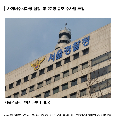
사이버수사과장 팀장, 총 22명 규모 수사팀 투입
마
운
대
켓
세
학
파
동
워
문
골
프
서울경찰청. /아시아투데이DB