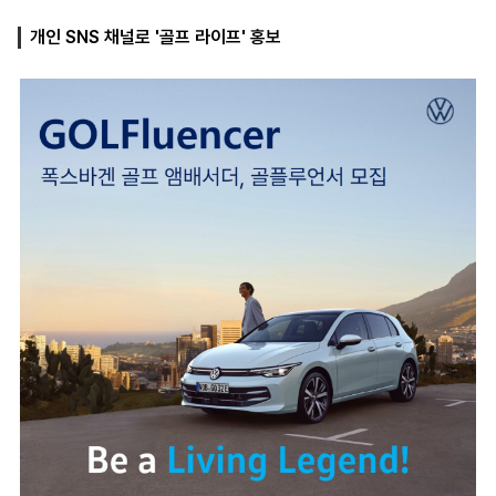
개인 SNS 채널로 '골프 라이프' 홍보
마
운
대
켓
세
학
파
동
워
문
골
프