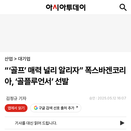
뉴
최
속
정
사
경
국
오
피
아
문
포
스
신
보
치
회
제
제
피
플
투
화
토
니
시
·
산업
언
티
스
>
대기업
포
“‘골프’ 매력 널리 알리자” 폭스바겐코리
츠
아, ‘골플루언서’ 선발
ENGLISH
中
Tiếng
文
Việt
김정규 기자
승인 : 2025.05.12 16:07
앱에서 읽기
구글 검색 선호 출처 추가
지
신
후
제
회
앱
면
문
원
보
사
설
기사를 대신 읽어 드립니다.
보
구
하
24
소
치
기
독
기
시
개