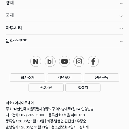
경제
국제
아투시티
문화·스포츠
회사소개
지면보기
신문구독
PC버전
앱설치
제호 : 아시아투데이
주소 : 대한민국 서울특별시 영등포구 의사당대로1길 34 인영빌딩
대표전화 : 02) 769-5000 | 등록번호 : 서울 아00160
등록일 : 2006년 1월 18일 | 회장·발행인·편집인 : 우종순
발행일자 : 2005년 11월 11일 | 청소년보호책임자 : 성희제