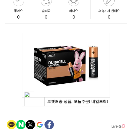
좋아요
슬퍼요
화나요
후속기사 원해요
0
0
0
0