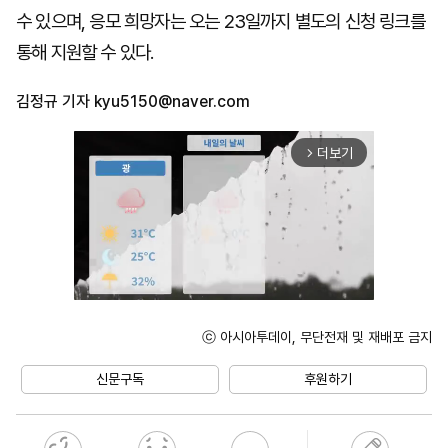
수 있으며, 응모 희망자는 오는 23일까지 별도의 신청 링크를
통해 지원할 수 있다.
김정규 기자
kyu5150@naver.com
더보기
arrow_forward_ios
ⓒ 아시아투데이, 무단전재 및 재배포 금지
Unmute
신문구독
후원하기