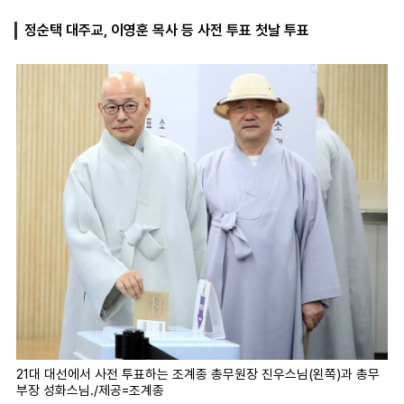
정순택 대주교, 이영훈 목사 등 사전 투표 첫날 투표
마
운
대
켓
세
학
파
동
워
문
골
프
21대 대선에서 사전 투표하는 조계종 총무원장 진우스님(왼쪽)과 총무
부장 성화스님./제공=조계종