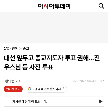
뉴
최
속
정
사
경
국
오
피
아
문
포
스
신
보
치
회
제
제
피
플
투
화
토
니
시
·
문화·연예
언
티
스
>
종교
포
대선 앞두고 종교지도자 투표 권해...진
츠
우스님 등 사전 투표
ENGLISH
中
Tiếng
文
Việt
황의중 기자
승인 : 2025.05.30 10:57
앱에서 읽기
구글 검색 선호 출처 추가
지
신
후
제
회
앱
면
문
원
보
사
설
기사를 대신 읽어 드립니다.
보
구
하
24
소
치
기
독
기
시
개