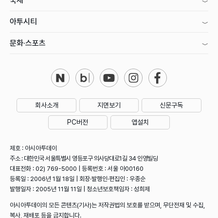
국제
아투시티
문화·스포츠
회사소개
지면보기
신문구독
PC버전
앱설치
제호 : 아시아투데이
주소 : 대한민국 서울특별시 영등포구 의사당대로1길 34 인영빌딩
대표전화 : 02) 769-5000 | 등록번호 : 서울 아00160
등록일 : 2006년 1월 18일 | 회장·발행인·편집인 : 우종순
발행일자 : 2005년 11월 11일 | 청소년보호책임자 : 성희제
아시아투데이의 모든 콘텐츠(기사)는 저작권법의 보호를 받으며, 무단전재 및 수집,
복사, 재배포 등을 금지합니다.