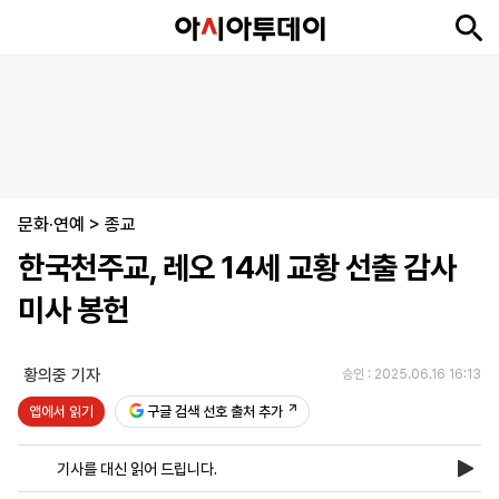
뉴
최
속
정
사
경
국
오
피
아
문
포
스
신
보
치
회
제
제
피
플
투
화
토
니
시
·
문화·연예
언
티
스
>
종교
포
한국천주교, 레오 14세 교황 선출 감사
츠
미사 봉헌
ENGLISH
中
Tiếng
文
Việt
황의중 기자
승인 : 2025.06.16 16:13
앱에서 읽기
구글 검색 선호 출처 추가
지
신
후
제
회
앱
면
문
원
보
사
설
기사를 대신 읽어 드립니다.
보
구
하
24
소
치
기
독
기
시
개