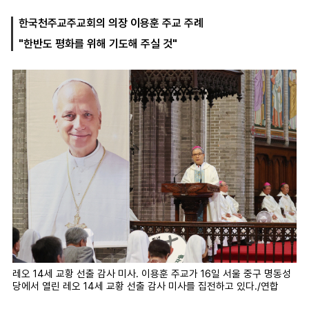
한국천주교주교회의 의장 이용훈 주교 주례
"한반도 평화를 위해 기도해 주실 것"
마
운
대
켓
세
학
파
동
워
문
골
프
레오 14세 교황 선출 감사 미사. 이용훈 주교가 16일 서울 중구 명동성
당에서 열린 레오 14세 교황 선출 감사 미사를 집전하고 있다./연합