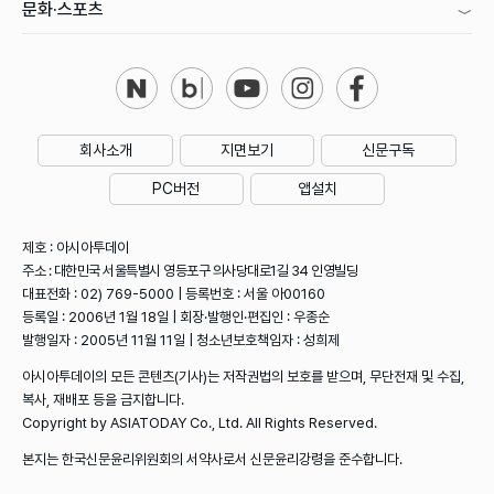
문화·스포츠
회사소개
지면보기
신문구독
PC버전
앱설치
제호 : 아시아투데이
주소 : 대한민국 서울특별시 영등포구 의사당대로1길 34 인영빌딩
대표전화 : 02) 769-5000 | 등록번호 : 서울 아00160
등록일 : 2006년 1월 18일 | 회장·발행인·편집인 : 우종순
발행일자 : 2005년 11월 11일 | 청소년보호책임자 : 성희제
아시아투데이의 모든 콘텐츠(기사)는 저작권법의 보호를 받으며, 무단전재 및 수집,
복사, 재배포 등을 금지합니다.
Copyright by ASIATODAY Co., Ltd. All Rights Reserved.
본지는 한국신문윤리위원회의 서약사로서 신문윤리강령을 준수합니다.