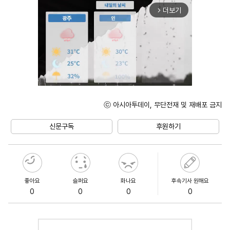
더보기
arrow_forward_ios
ⓒ 아시아투데이, 무단전재 및 재배포 금지
Unmute
신문구독
후원하기
좋아요
슬퍼요
화나요
후속기사 원해요
0
0
0
0