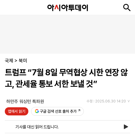
뉴
최
속
정
사
경
국
오
피
아
문
포
스
신
보
치
회
제
제
피
플
투
화
토
니
시
·
국제
언
티
스
>
북미
포
트럼프 “7월 8일 무역협상 시한 연장 않
츠
고, 관세율 통보 서한 보낼 것”
ENGLISH
中
Tiếng
文
Việt
하만주 워싱턴 특파원
수정 : 2025.06.30 14:20
앱에서 읽기
구글 검색 선호 출처 추가
지
신
후
제
회
앱
면
문
원
보
사
설
기사를 대신 읽어 드립니다.
보
구
하
24
소
치
기
독
기
시
개