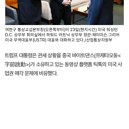
여한구 통상교섭본부장(오른쪽부터)이 23일(현지시간) 미국 워싱턴
D.C. 상무부 회의실에서 하워드 러트닉 상무부 장관·제이미슨 그리어
미국 무역대표부(USTR) 대표와 대화하고 있다./산업통상자원부
트럼프 대통령은 관세 상황을 중국 바이트댄스(쯔제탸오둥<
字節跳動>)가 소유하고 있는 동영상 플랫폼 틱톡의 미국 사
업권 매각 문제에 비유했다.