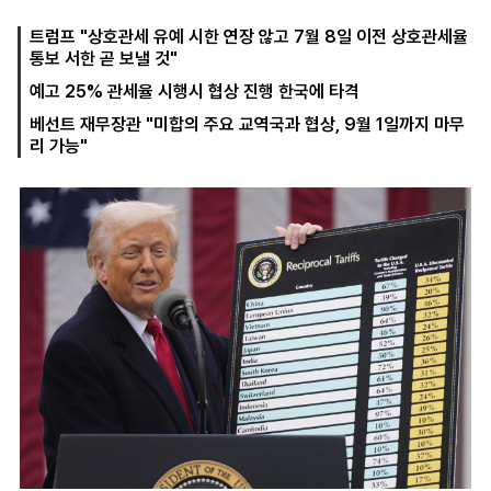
트럼프 "상호관세 유예 시한 연장 않고 7월 8일 이전 상호관세율
통보 서한 곧 보낼 것"
마
운
대
예고 25% 관세율 시행시 협상 진행 한국에 타격
켓
세
학
파
동
베선트 재무장관 "미합의 주요 교역국과 협상, 9월 1일까지 마무
워
문
리 가능"
골
프