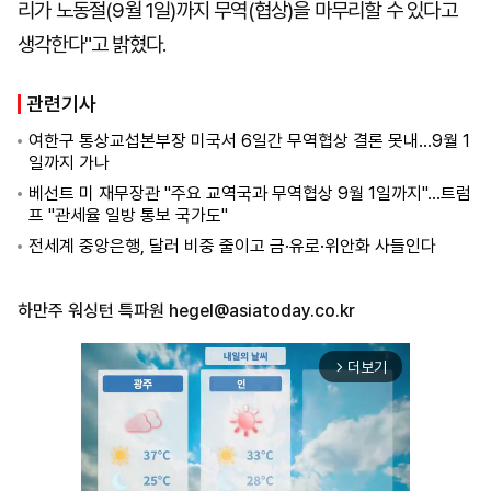
리가 노동절(9월 1일)까지 무역(협상)을 마무리할 수 있다고
생각한다"고 밝혔다.
관련기사
여한구 통상교섭본부장 미국서 6일간 무역협상 결론 못내...9월 1
일까지 가나
베선트 미 재무장관 "주요 교역국과 무역협상 9월 1일까지"...트럼
프 "관세율 일방 통보 국가도"
전세계 중앙은행, 달러 비중 줄이고 금·유로·위안화 사들인다
하만주 워싱턴 특파원
hegel@asiatoday.co.kr
더보기
arrow_forward_ios