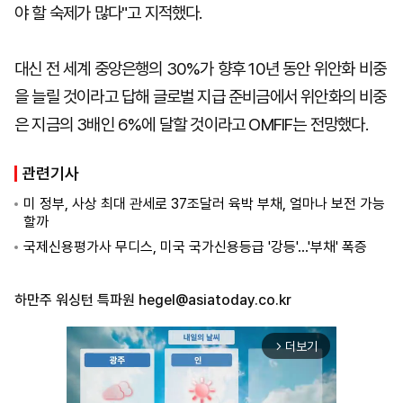
야 할 숙제가 많다"고 지적했다.
대신 전 세계 중앙은행의 30%가 향후 10년 동안 위안화 비중
을 늘릴 것이라고 답해 글로벌 지급 준비금에서 위안화의 비중
은 지금의 3배인 6%에 달할 것이라고 OMFIF는 전망했다.
관련기사
미 정부, 사상 최대 관세로 37조달러 육박 부채, 얼마나 보전 가능
할까
국제신용평가사 무디스, 미국 국가신용등급 '강등'...'부채' 폭증
하만주 워싱턴 특파원
hegel@asiatoday.co.kr
더보기
arrow_forward_ios