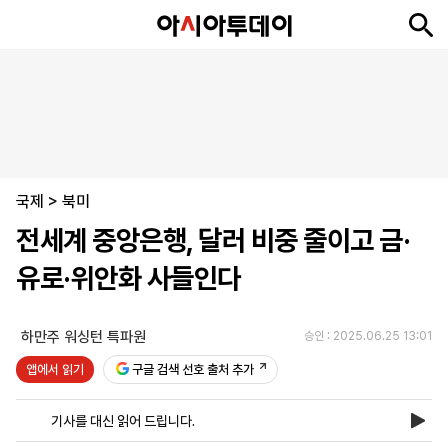
뉴
최
속
정
사
경
국
오
피
아
문
포
스
신
보
치
회
제
제
피
플
투
화
토
니
시
·
국제
언
티
스
>
북미
포
전세계 중앙은행, 달러 비중 줄이고 금·
츠
유로·위안화 사들인다
ENGLISH
中
Tiếng
文
Việt
하만주 워싱턴 특파원
승인 : 2025.06.25 13:01
앱에서 읽기
구글 검색 선호 출처 추가
지
신
후
제
회
앱
면
문
원
보
사
설
기사를 대신 읽어 드립니다.
보
구
하
24
소
치
기
독
기
시
개