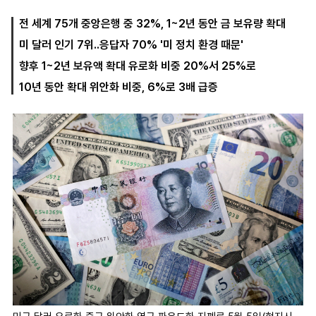
전 세계 75개 중앙은행 중 32%, 1~2년 동안 금 보유량 확대
미 달러 인기 7위..응답자 70% '미 정치 환경 때문'
마
운
대
켓
세
학
향후 1~2년 보유액 확대 유로화 비중 20%서 25%로
파
동
워
문
10년 동안 확대 위안화 비중, 6%로 3배 급증
골
프