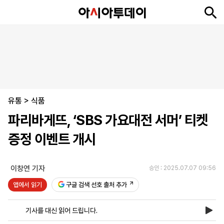
뉴
최
속
정
사
경
국
오
피
아
문
포
스
신
보
치
회
제
제
피
플
투
화
토
니
시
·
유통
언
티
스
>
식품
포
파리바게뜨, ‘SBS 가요대전 서머’ 티켓
츠
증정 이벤트 개시
ENGLISH
中
Tiếng
文
Việt
이창연 기자
승인 : 2025.07.07 09:56
앱에서 읽기
구글 검색 선호 출처 추가
지
신
후
제
회
앱
면
문
원
보
사
설
기사를 대신 읽어 드립니다.
보
구
하
24
소
치
기
독
기
시
개