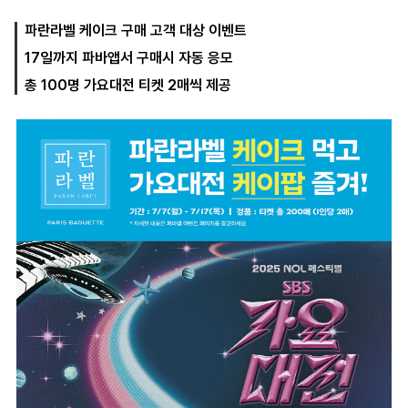
파란라벨 케이크 구매 고객 대상 이벤트
17일까지 파바앱서 구매시 자동 응모
마
운
대
켓
세
학
총 100명 가요대전 티켓 2매씩 제공
파
동
워
문
골
프