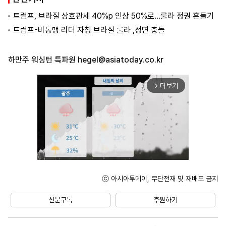
트럼프, 브라질 상호관세 40%p 인상 50%로...룰라 정권 흔들기
트럼프-비동맹 리더 자칭 브라질 룰라 ,정면 충돌
하만주 워싱턴 특파원
hegel@asiatoday.co.kr
더보기
arrow_forward_ios
ⓒ 아시아투데이, 무단전재 및 재배포 금지
Unmute
신문구독
후원하기