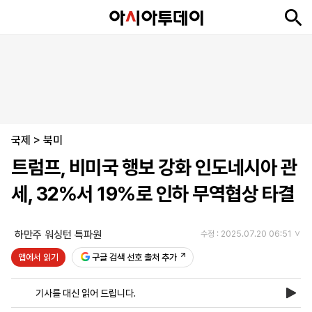
뉴
최
속
정
사
경
국
오
피
아
문
포
스
신
보
치
회
제
제
피
플
투
화
토
니
시
·
국제
언
티
스
>
북미
포
트럼프, 비미국 행보 강화 인도네시아 관
츠
세, 32%서 19%로 인하 무역협상 타결
ENGLISH
中
Tiếng
文
Việt
하만주 워싱턴 특파원
수정 : 2025.07.20 06:51
앱에서 읽기
구글 검색 선호 출처 추가
지
신
후
제
회
앱
면
문
원
보
사
설
기사를 대신 읽어 드립니다.
보
구
하
24
소
치
기
독
기
시
개