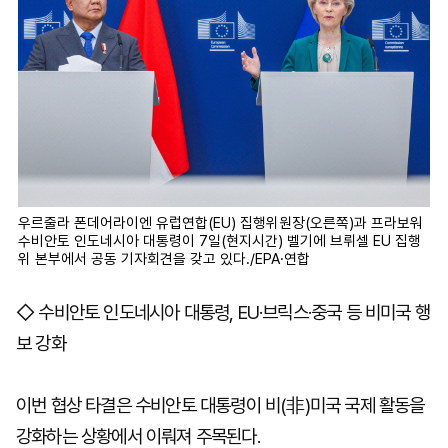
우르줄라 폰데어라이엔 유럽연합(EU) 집행위원장(오른쪽)과 프라보워
수비안토 인도네시아 대통령이 7일(현지시간) 벨기에 브뤼셀 EU 집행
위 본부에서 공동 기자회견을 갖고 있다./EPA·연합
◇ 수비안토 인도네시아 대통령, EU·브릭스·중국 등 비미국 행
보 강화
이번 협상 타결은 수비안토 대통령이 비(非)미국 국제 활동을
강화하는 상황에서 이뤄져 주목된다.