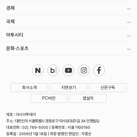
경제
국제
아투시티
문화·스포츠
회사소개
지면보기
신문구독
PC버전
앱설치
제호 : 아시아투데이
주소 : 대한민국 서울특별시 영등포구 의사당대로1길 34 인영빌딩
대표전화 : 02) 769-5000 | 등록번호 : 서울 아00160
등록일 : 2006년 1월 18일 | 회장·발행인·편집인 : 우종순