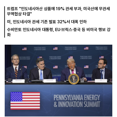
트럼프 "인도네시아산 상품에 19% 관세 부과, 미국산에 무관세
무역협상 타결"
마
운
대
미, 인도네시아 관세 기존 발표 32%서 대폭 인하
켓
세
학
파
동
수비안토 인도네시아 대통령, EU·브릭스·중국 등 비미국 행보 강
워
문
화
골
프