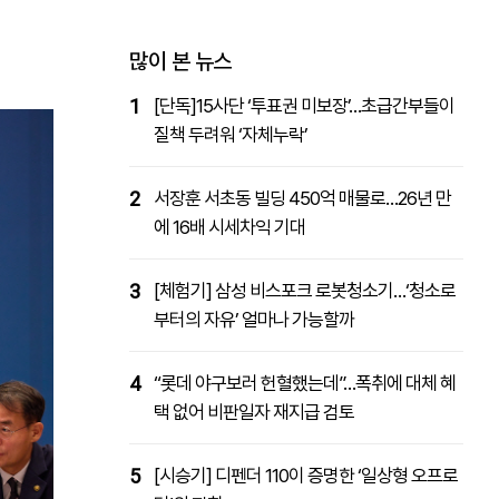
패밀리사이트
마켓파워
아투TV
대학동문골프최강전
많이 본 뉴스
1
[단독]15사단 ‘투표권 미보장’…초급간부들이
질책 두려워 ‘자체누락’
2
서장훈 서초동 빌딩 450억 매물로…26년 만
에 16배 시세차익 기대
3
[체험기] 삼성 비스포크 로봇청소기…‘청소로
부터의 자유’ 얼마나 가능할까
4
“롯데 야구보러 헌혈했는데”…폭취에 대체 혜
택 없어 비판일자 재지급 검토
5
[시승기] 디펜더 110이 증명한 ‘일상형 오프로