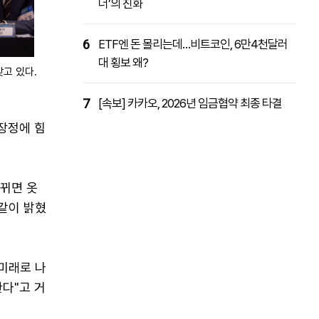
더’의 진화
6
ETF엔 돈 몰리는데…비트코인, 6만4천달러
대 횡보 왜?
갖고 있다.
7
[속보] 카카오, 2026년 임금협약 최종 타결
대장정에 힘
바뀌면 옷
이같이 밝혔
 미래로 나
다"고 거