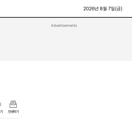
2026년 8월 7일(금)
Advertisements
문화·스포츠
최신
전체
방송
지면보기
가요
구독신청
영화
First Edition
문화
후원하기
카
종교
제보24시
스포츠
알립니다
여행
기
인쇄하기