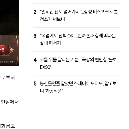
2
“멀티탭 선도 넘어가네”…삼성 비스포크 로봇
청소기 써보니
3
“폭염에도 산책 OK”…반려견과 함께 떠나는
실내 피서지
4
구름 위를 달리는 기분…극강의 편안함 ‘볼보
EX90’
민으로부터
5
농산물인줄 알았던 스테비아 토마토, 알고보
니 ‘가공식품’
 현실에서
 평화롭고