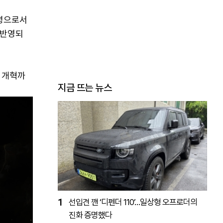
통령으로서
 반영되
관 개혁까
지금 뜨는 뉴스
1
선입견 깬 ‘디펜더 110’…일상형 오프로더의
진화 증명했다