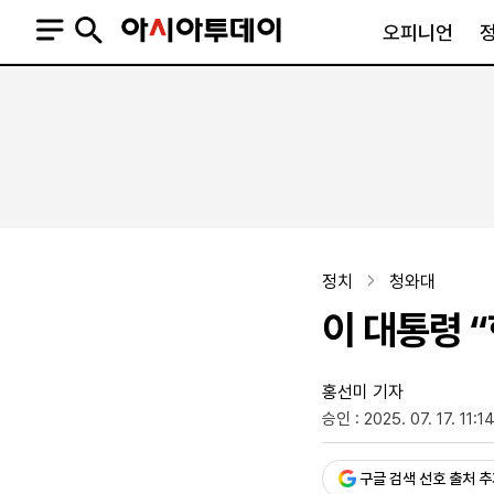
오피니언
오피니언
정치
사회
사설
정치일반
사회일반
칼럼·기고
청와대
사건·사고
기자의 눈
국회·정당
법원·검찰
피플
북한
교육·행정
정치
청와대
외교
노동·복지·환경
이 대통령 
국방
보건·의학
정부
홍선미 기자
승인 : 2025. 07. 17. 11:1
SNS
뉴스스탠드
네이버블로그
아투TV(유튜브)
페이스북
구글 검색 선호 출처 