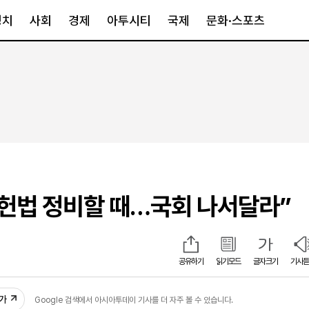
정치
사회
경제
아투시티
국제
문화·스포츠
경제
아투시티
국제
경제일반
종합
세계일반
정책
메트로
아시아·호주
금융·증권
경기·인천
북미
산업
세종·충청
중남미
IT·과학
영남
유럽
“헌법 정비할 때…국회 나서달라”
부동산
호남
중동·아프리
유통
강원
중기·벤처
제주
4
공유하기
읽기모드
글자크기
기사듣
인스타그램
추가
Google 검색에서 아시아투데이 기사를 더 자주 볼 수 있습니다.