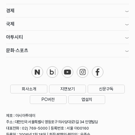
경제
국제
아투시티
문화·스포츠
회사소개
지면보기
신문구독
PC버전
앱설치
제호 : 아시아투데이
주소 : 대한민국 서울특별시 영등포구 의사당대로1길 34 인영빌딩
대표전화 : 02) 769-5000 | 등록번호 : 서울 아00160
등록일 : 2006년 1월 18일 | 회장·발행인·편집인 : 우종순