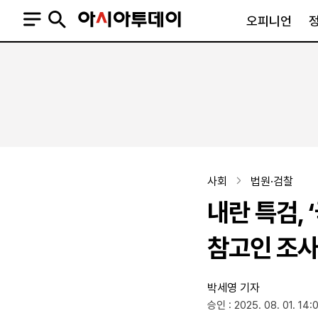
오피니언
오피니언
정치
사회
사설
정치일반
사회일반
칼럼·기고
청와대
사건·사고
기자의 눈
국회·정당
법원·검찰
피플
북한
교육·행정
사회
법원·검찰
외교
노동·복지·환경
내란 특검, 
국방
보건·의학
정부
참고인 조
박세영 기자
SNS
승인 : 2025. 08. 01. 14:
뉴스스탠드
네이버블로그
아투TV(유튜브)
페이스북