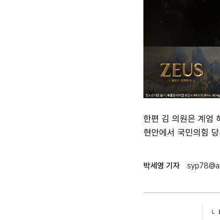
한편 김 의원은 계엄 
현안에서 국민의힘 당
박세영 기자
syp78@as