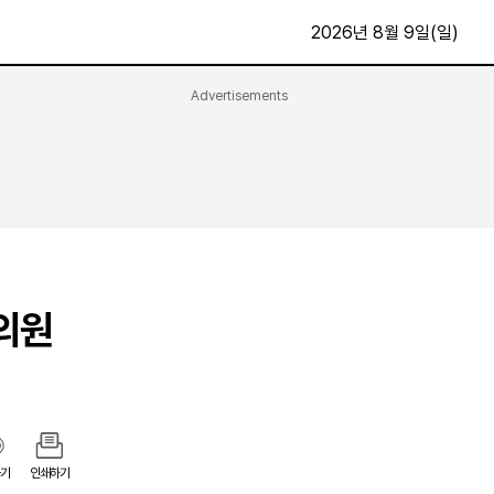
2026년 8월 9일(일)
Advertisements
문화·스포츠
최신
전체
방송
지면보기
가요
구독신청
영화
First Edition
문화
후원하기
 의원
카
종교
제보24시
스포츠
알립니다
여행
기
인쇄하기