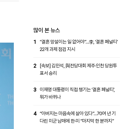
패밀리사이트
마켓파워
아투TV
대학동문골프최강전
많이 본 뉴스
1
“결혼 망설이는 일 없어야”…李, ‘결혼 페널티’
22개 과제 점검 지시
2
[속보] 김민석, 與전당대회 제주·인천 당원투
표서 승리
3
이재명 대통령이 직접 챙기는 ‘결혼 페널티’,
뭐가 바뀌나
4
“아버지는 마음속에 살아 있다”…70여 년 기
다린 미군 남매에 한·미 “마지막 한 분까지”