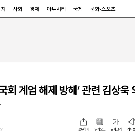
정치
사회
경제
아투시티
국제
문화·스포츠
경제
아투시티
국제
경제일반
종합
세계일반
정책
메트로
아시아·호주
금융·증권
경기·인천
북미
산업
세종·충청
중남미
IT·과학
영남
유럽
‘국회 계엄 해제 방해’ 관련 김상욱
부동산
호남
중동·아프리
유통
강원
사
중기·벤처
제주
02
공유하기
읽기모드
글자크기
기사듣
인스타그램