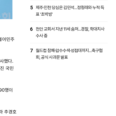
5
제주·인천 당심은 김민석…정청래와 누적 득
표 ‘초박빙’
6
천안 교회서 지낸 11세 숨져…경찰, 학대치사
수사 중
더불어민주
7
월드컵 참패·압수수색·성접대까지…축구협
회, 공식 사과문 발표
사했다.
던진 국민
90명이
과 추경호