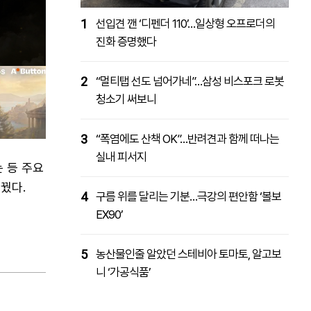
1
선입견 깬 ‘디펜더 110’…일상형 오프로더의
진화 증명했다
2
“멀티탭 선도 넘어가네”…삼성 비스포크 로봇
청소기 써보니
3
“폭염에도 산책 OK”…반려견과 함께 떠나는
실내 피서지
 등 주요
꿨다.
4
구름 위를 달리는 기분…극강의 편안함 ‘볼보
EX90’
5
농산물인줄 알았던 스테비아 토마토, 알고보
니 ‘가공식품’