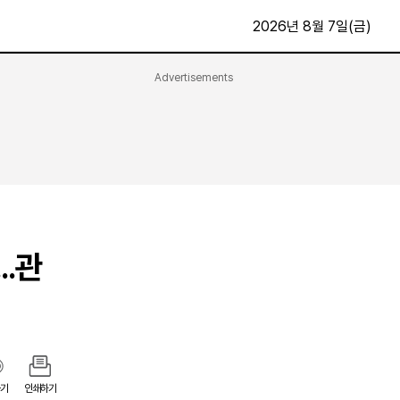
2026년 8월 7일(금)
Advertisements
문화·스포츠
최신
전체
방송
지면보기
가요
구독신청
영화
First Edition
문화
후원하기
..관
카
종교
제보24시
스포츠
알립니다
여행
기
인쇄하기