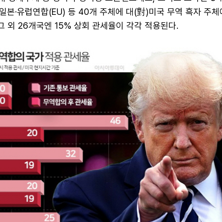
·일본·유럽연합(EU) 등 40개 주체에 대(對)미국 무역 흑자 주
그 외 26개국엔 15% 상회 관세율이 각각 적용된다.