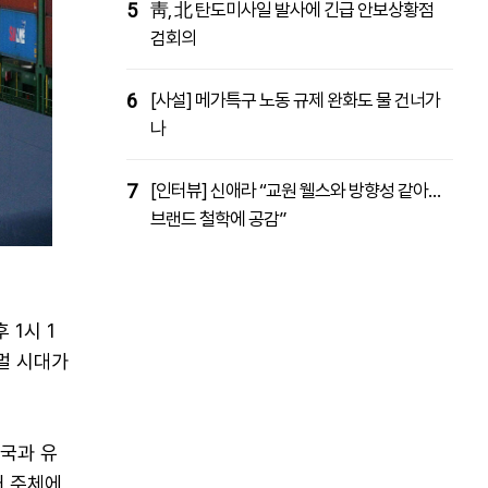
5
靑, 北 탄도미사일 발사에 긴급 안보상황점
검회의
6
[사설] 메가특구 노동 규제 완화도 물 건너가
나
7
[인터뷰] 신애라 “교원 웰스와 방향성 같아…
브랜드 철학에 공감”
 1시 1
노멀 시대가
개국과 유
개 주체에