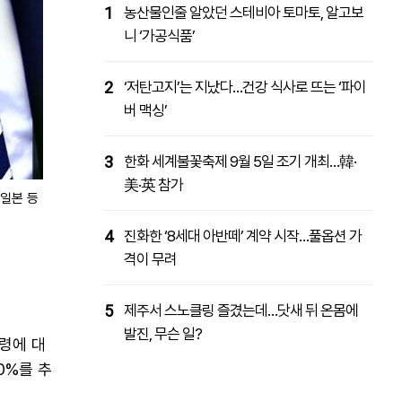
1
농산물인줄 알았던 스테비아 토마토, 알고보
니 ‘가공식품’
2
‘저탄고지’는 지났다…건강 식사로 뜨는 ‘파이
버 맥싱’
3
한화 세계불꽃축제 9월 5일 조기 개최…韓·
美·英 참가
·일본 등
4
진화한 ‘8세대 아반떼’ 계약 시작…풀옵션 가
격이 무려
5
제주서 스노클링 즐겼는데…닷새 뒤 온몸에
발진, 무슨 일?
령에 대
0%를 추