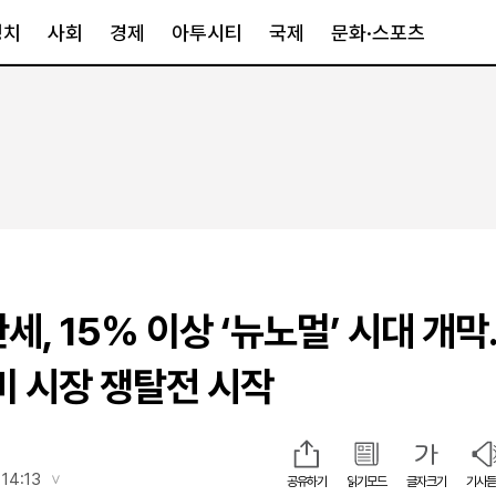
정치
사회
경제
아투시티
국제
문화·스포츠
경제
아투시티
국제
경제일반
종합
세계일반
정책
메트로
아시아·호주
금융·증권
경기·인천
북미
산업
세종·충청
중남미
IT·과학
영남
유럽
세, 15% 이상 ‘뉴노멀’ 시대 개막.
부동산
호남
중동·아프리
유통
강원
 미 시장 쟁탈전 시작
중기·벤처
제주
인스타그램
14:13
공유하기
읽기모드
글자크기
기사듣