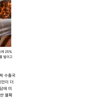
에 25%
를 벌이고
도체 수출국
제안이 더
담에 미
러싼 불확