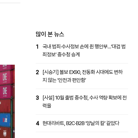
패밀리사이트
마켓파워
아투TV
대학동문골프최강전
많이 본 뉴스
1
국내 범죄·수사정보 손에 쥔 행안부…‘대검 범
죄정보’ 중수청 승계
2
[시승기] 볼보 EX90, 전동화 시대에도 변하
지 않는 ‘안전과 편안함’
3
[사설] 10월 출범 중수청, 수사 역량 확보에 전
력을
4
현대리바트, B2C·B2B ‘양날의 칼’ 갈았다