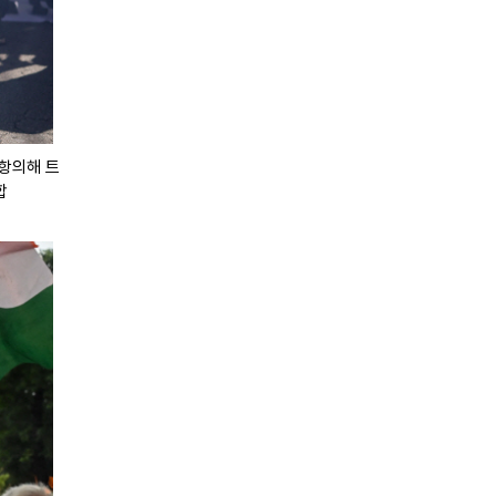
 항의해 트
합