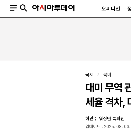
오피니언
오피니언
정치
사회
사설
정치일반
사회일반
칼럼·기고
청와대
사건·사고
기자의 눈
국회·정당
법원·검찰
피플
북한
교육·행정
국제
북미
외교
노동·복지·환경
대미 무역 관
국방
보건·의학
정부
세율 격차,
하만주 워싱턴 특파원
SNS
뉴스스탠드
네이버블로그
아투TV(유튜브)
페이스북
업데이트 : 2025. 08. 03. 