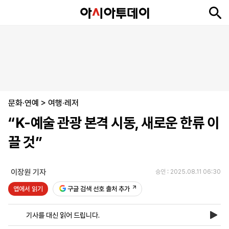
뉴
최
속
정
사
경
국
오
피
아
문
포
스
신
보
치
회
제
제
피
플
투
화
토
니
시
·
문화·연예
언
티
스
>
여행·레저
포
“K-예술 관광 본격 시동, 새로운 한류 이
츠
끌 것”
ENGLISH
中
Tiếng
文
Việt
이장원 기자
승인 : 2025.08.11 06:30
앱에서 읽기
구글 검색 선호 출처 추가
지
신
후
제
회
앱
면
문
원
보
사
설
기사를 대신 읽어 드립니다.
보
구
하
24
소
치
기
독
기
시
개