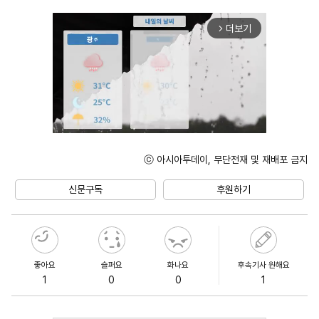
더보기
arrow_forward_ios
ⓒ 아시아투데이, 무단전재 및 재배포 금지
Unmute
신문구독
후원하기
좋아요
슬퍼요
화나요
후속기사 원해요
1
0
0
1