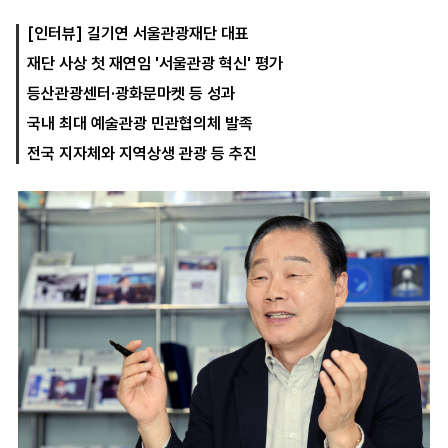
[인터뷰] 길기연 서울관광재단 대표
재단 사상 첫 재연임 '서울관광 혁신' 평가
마
운
대
켓
세
학
등산관광센터·광화문마켓 등 성과
파
동
워
문
국내 최대 예술관광 민관협의체 발족
골
전국 지자체와 지역상생 관광 등 추진
프