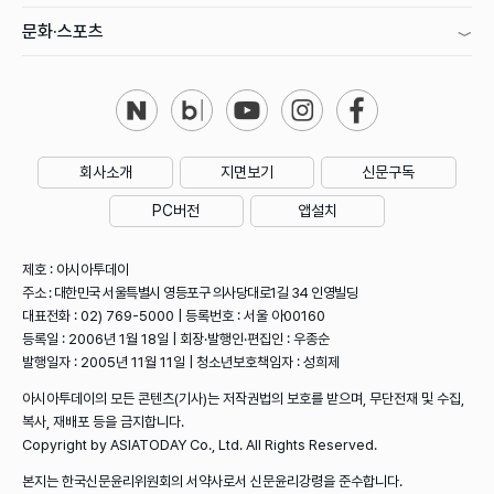
문화·스포츠
회사소개
지면보기
신문구독
PC버전
앱설치
제호 : 아시아투데이
주소 : 대한민국 서울특별시 영등포구 의사당대로1길 34 인영빌딩
대표전화 : 02) 769-5000 | 등록번호 : 서울 아00160
등록일 : 2006년 1월 18일 | 회장·발행인·편집인 : 우종순
발행일자 : 2005년 11월 11일 | 청소년보호책임자 : 성희제
아시아투데이의 모든 콘텐츠(기사)는 저작권법의 보호를 받으며, 무단전재 및 수집,
복사, 재배포 등을 금지합니다.
Copyright by ASIATODAY Co., Ltd. All Rights Reserved.
본지는 한국신문윤리위원회의 서약사로서 신문윤리강령을 준수합니다.