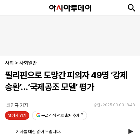
뉴
최
속
정
사
경
국
오
피
아
문
포
스
신
보
치
회
제
제
피
플
투
화
토
니
시
·
사회
언
티
스
>
사회일반
포
필리핀으로 도망간 피의자 49명 ‘강제
츠
송환’…‘국제공조 모델’ 평가
ENGLISH
中
Tiếng
文
Việt
최인규 기자
승인 : 2025.09.03 18:48
앱에서 읽기
구글 검색 선호 출처 추가
지
신
후
제
회
앱
면
문
원
보
사
설
기사를 대신 읽어 드립니다.
보
구
하
24
소
치
기
독
기
시
개