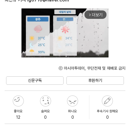
더보기
arrow_forward_ios
ⓒ 아시아투데이, 무단전재 및 재배포 금지
Unmute
신문구독
후원하기
좋아요
슬퍼요
화나요
후속기사 원해요
12
0
0
0