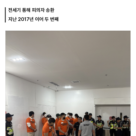
전세기 통해 피의자 송환
지난 2017년 이어 두 번째
마
운
대
켓
세
학
파
동
워
문
골
프