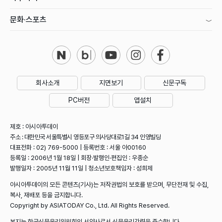
문화·스포츠
회사소개
지면보기
신문구독
PC버전
앱설치
제호 : 아시아투데이
주소 : 대한민국 서울특별시 영등포구 의사당대로1길 34 인영빌딩
대표전화 : 02) 769-5000 | 등록번호 : 서울 아00160
등록일 : 2006년 1월 18일 | 회장·발행인·편집인 : 우종순
발행일자 : 2005년 11월 11일 | 청소년보호책임자 : 성희제
아시아투데이의 모든 콘텐츠(기사)는 저작권법의 보호를 받으며, 무단전재 및 수집,
복사, 재배포 등을 금지합니다.
Copyright by ASIATODAY Co., Ltd. All Rights Reserved.
본지는 한국신문윤리위원회의 서약사로서 신문윤리강령을 준수합니다.