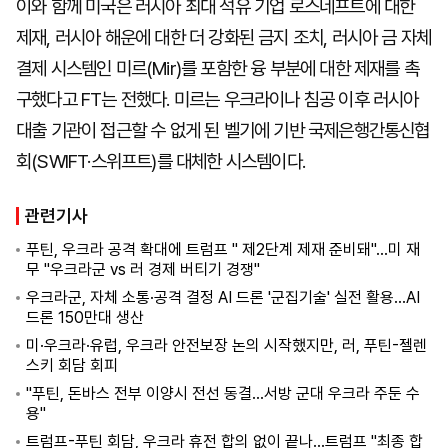
이와 함께 미국은 러시아 최대 석유 기업 로스네프트에 대한
제재, 러시아 해운에 대한 더 강화된 금지 조치, 러시아 금 자체
결제 시스템인 미르(Mir)를 포함한 융 부분에 대한 제재를 촉
구했다고 FT는 전했다. 미르는 우크라이나 침공 이후 러시아
대출 기관이 접근할 수 없게 된 벨기에 기반 국제은행간통신협
회(SWIFT·스위프트)를 대체한 시스템이다.
관련기사
푸틴, 우크라 공격 확대에 트럼프 " 제2단계 제재 준비돼"...미 재
무 "우크라군 vs 러 경제 버티기 경쟁"
우크라군, 자체 소통·공격 결정 AI 드론 '군집기술' 실전 활용...AI
드론 150만대 생산
미·우크라·유럽, 우크라 안전보장 논의 시작했지만, 러, 푸틴-젤렌
스키 회담 회피
"푸틴, 돈바스 전부 이양시 전선 동결...서방 군대 우크라 주둔 수
용"
트럼프-푸틴 회담, 우크라 휴전 합의 없이 끝나...트럼프 "최종 합