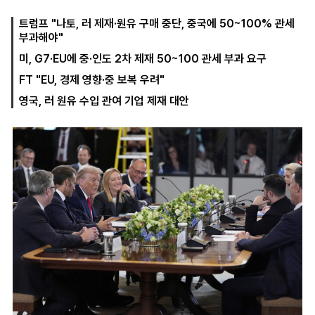
트럼프 "나토, 러 제재·원유 구매 중단, 중국에 50~100% 관세
부과해야"
마
운
대
미, G7·EU에 중·인도 2차 제재 50~100 관세 부과 요구
켓
세
학
파
동
FT "EU, 경제 영향·중 보복 우려"
워
문
골
영국, 러 원유 수입 관여 기업 제재 대안
프