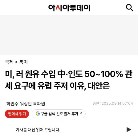
뉴
최
속
정
사
경
국
오
피
아
문
포
스
신
보
치
회
제
제
피
플
투
화
토
니
시
·
국제
언
티
스
>
북미
포
미, 러 원유 수입 中·인도 50~100% 관
츠
세 요구에 유럽 주저 이유, 대안은
ENGLISH
中
Tiếng
文
Việt
하만주 워싱턴 특파원
승인 : 2025.09.14 07:04
앱에서 읽기
구글 검색 선호 출처 추가
지
신
후
제
회
앱
면
문
원
보
사
설
기사를 대신 읽어 드립니다.
보
구
하
24
소
치
기
독
기
시
개