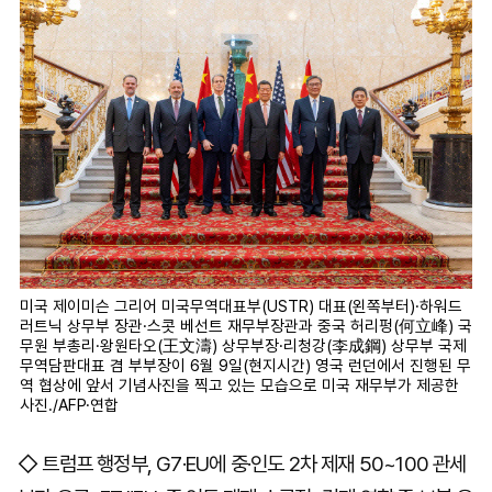
미국 제이미슨 그리어 미국무역대표부(USTR) 대표(왼쪽부터)·하워드
러트닉 상무부 장관·스콧 베선트 재무부장관과 중국 허리펑(何立峰) 국
무원 부총리·왕원타오(王文濤) 상무부장·리청강(李成鋼) 상무부 국제
무역담판대표 겸 부부장이 6월 9일(현지시간) 영국 런던에서 진행된 무
역 협상에 앞서 기념사진을 찍고 있는 모습으로 미국 재무부가 제공한
사진./AFP·연합
◇ 트럼프 행정부, G7·EU에 중·인도 2차 제재 50~100 관세