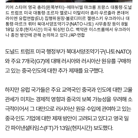
키어 스타머 영국 총리(왼쪽부터)··에마뉘엘 마크롱 프랑스 대통령·도널
드 트럼프 미국 대통령·조르자 멜로니 이탈리아 총리·우르줄라 폰데어
라이엔 유럽연합(EU) 집행위원장·볼로디미르 젤렌스키 우크라이나 대
통령·마르크 뤼터 북대서양조약기구(NATO·나토) 사무총장 등이 8월
18일 오후(현지시간) 미국 워싱턴 D.C. 백악관 이스트룸에서 우크라이
나 종전 방안에 관해 논의하고 있다./AP·연합
도널드 트럼프 미국 행정부가 북대서양조약기구(나토·NATO)
와 주요 7개국(G7)에 대해 러시아와 러시아산 원유를 구매하
고 있는 중국·인도에 대한 추가 제재를 요구했다.
하지만 유럽 국가들은 주요 교역국인 중국과 인도에 대한 고율
관세가 미치는 경제적 영향과 중국의 보복 가능성을 우려해 소
극적이어서 그 대안으로 러시아산 원유 수입에 관여하고 있는
중국·인도 기업에 대한 제재 방안이 고려되고 있다고 영국 일
간 파이낸셜타임스(FT)가 13일(현지시간) 보도했다.