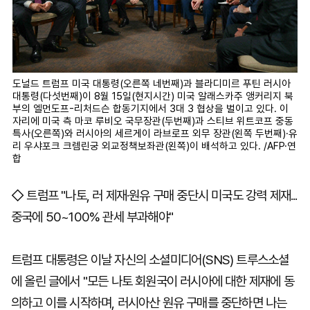
도널드 트럼프 미국 대통령(오른쪽 네번째)과 블라디미르 푸틴 러시아
대통령(다섯번째)이 8월 15일(현지시간) 미국 알래스카주 앵커리지 북
부의 엘먼도프-리처드슨 합동기지에서 3대 3 협상을 벌이고 있다. 이
자리에 미국 측 마코 루비오 국무장관(두번째)과 스티브 위트코프 중동
특사(오른쪽)와 러시아의 세르게이 라브로프 외무 장관(왼쪽 두번째)·유
리 우샤포크 크렘린궁 외교정책보좌관(왼쪽)이 배석하고 있다. /AFP·연
합
◇ 트럼프 "나토, 러 제재·원유 구매 중단시 미국도 강력 제재...
중국에 50~100% 관세 부과해야"
트럼프 대통령은 이날 자신의 소셜미디어(SNS) 트루스소셜
에 올린 글에서 "모든 나토 회원국이 러시아에 대한 제재에 동
의하고 이를 시작하며, 러시아산 원유 구매를 중단하면 나는