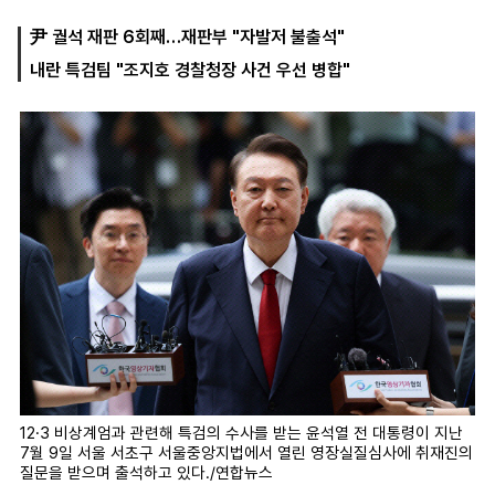
尹 궐석 재판 6회째…재판부 "자발저 불출석"
내란 특검팀 "조지호 경찰청장 사건 우선 병합"
마
운
대
켓
세
학
파
동
워
문
골
프
12·3 비상계엄과 관련해 특검의 수사를 받는 윤석열 전 대통령이 지난
7월 9일 서울 서초구 서울중앙지법에서 열린 영장실질심사에 취재진의
질문을 받으며 출석하고 있다./연합뉴스