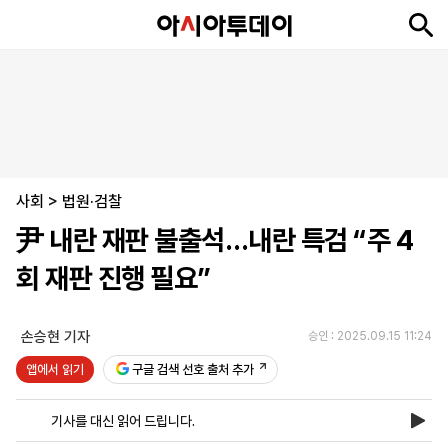
뉴
최
속
정
사
경
국
오
피
아
문
포
스
신
보
치
회
제
제
피
플
투
화
토
니
시
·
사회
언
티
스
>
법원·검찰
포
尹 내란 재판 불출석…내란 특검 “주 4
츠
회 재판 진행 필요”
ENGLISH
中
Tiếng
文
Việt
손승현 기자
승인 : 2025.09.15 11:24
앱에서 읽기
구글 검색 선호 출처 추가
지
신
후
제
회
앱
면
문
원
보
사
설
기사를 대신 읽어 드립니다.
보
구
하
24
소
치
기
독
기
시
개