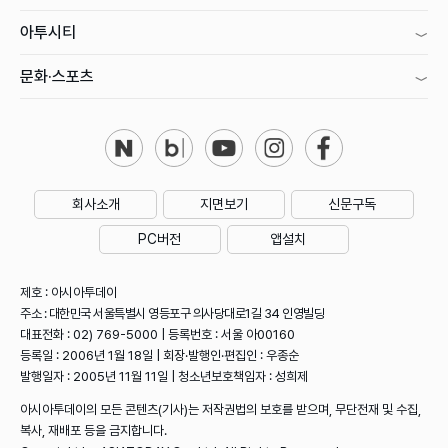
아투시티
문화·스포츠
회사소개
지면보기
신문구독
PC버전
앱설치
제호 : 아시아투데이
주소 : 대한민국 서울특별시 영등포구 의사당대로1길 34 인영빌딩
대표전화 : 02) 769-5000 | 등록번호 : 서울 아00160
등록일 : 2006년 1월 18일 | 회장·발행인·편집인 : 우종순
발행일자 : 2005년 11월 11일 | 청소년보호책임자 : 성희제
아시아투데이의 모든 콘텐츠(기사)는 저작권법의 보호를 받으며, 무단전재 및 수집,
복사, 재배포 등을 금지합니다.