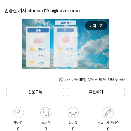
손승현 기자
bluebird2sh@naver.com
더보기
arrow_forward_ios
ⓒ 아시아투데이, 무단전재 및 재배포 금지
Mute
신문구독
후원하기
좋아요
슬퍼요
화나요
후속기사 원해요
0
0
0
0