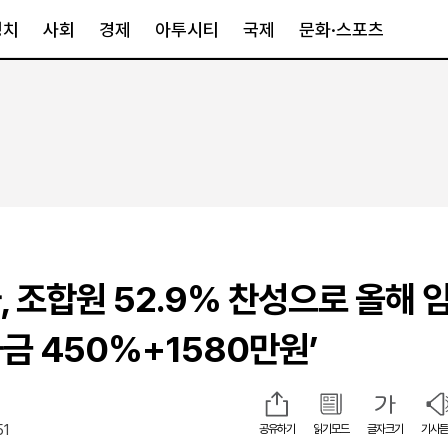
정치
사회
경제
아투시티
국제
문화·스포츠
경제
아투시티
국제
경제일반
종합
세계일반
정책
메트로
아시아·호주
금융·증권
경기·인천
북미
산업
세종·충청
중남미
IT·과학
영남
유럽
, 조합원 52.9% 찬성으로 올해 
부동산
호남
중동·아프리
유통
강원
금 450%+1580만원’
중기·벤처
제주
51
공유하기
읽기모드
글자크기
기사듣
인스타그램