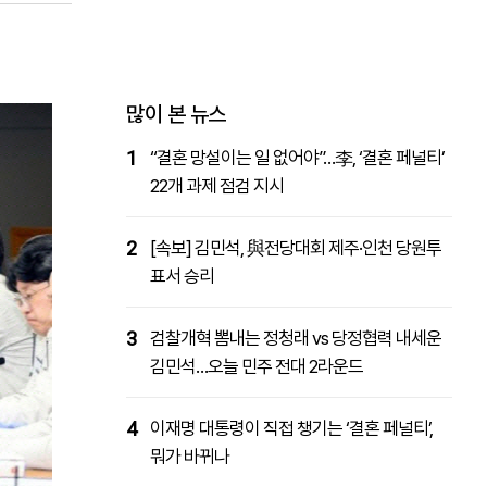
패밀리사이트
마켓파워
아투TV
대학동문골프최강전
많이 본 뉴스
1
“결혼 망설이는 일 없어야”…李, ‘결혼 페널티’
22개 과제 점검 지시
2
[속보] 김민석, 與전당대회 제주·인천 당원투
표서 승리
3
검찰개혁 뽐내는 정청래 vs 당정협력 내세운
김민석…오늘 민주 전대 2라운드
4
이재명 대통령이 직접 챙기는 ‘결혼 페널티’,
뭐가 바뀌나