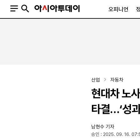
오피니언
오피니언
정치
사회
사설
정치일반
사회일반
칼럼·기고
청와대
사건·사고
기자의 눈
국회·정당
법원·검찰
피플
북한
교육·행정
산업
자동차
외교
노동·복지·환경
현대차 노사
국방
보건·의학
정부
타결…‘성과
남현수 기자
SNS
승인 : 2025. 09. 16. 07:
뉴스스탠드
네이버블로그
아투TV(유튜브)
페이스북