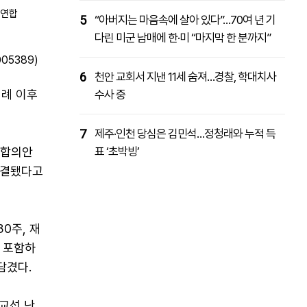
/연합
5
“아버지는 마음속에 살아 있다”…70여 년 기
다린 미군 남매에 한·미 “마지막 한 분까지”
05389)
6
천안 교회서 지낸 11세 숨져…경찰, 학대치사
견례 이후
수사 중
7
제주·인천 당심은 김민석…정청래와 누적 득
정합의안
표 ‘초박빙’
 가결됐다고
0주, 재
 포함하
담겼다.
교섭 난