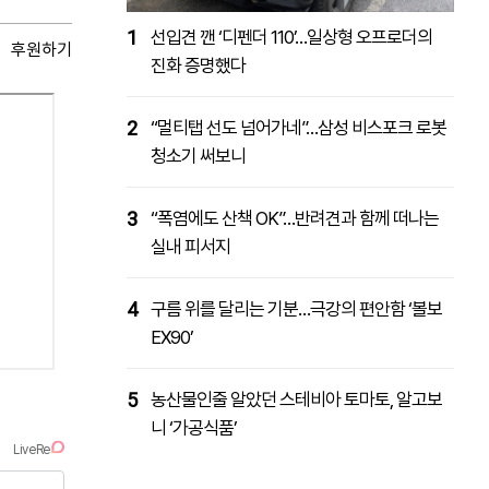
1
선입견 깬 ‘디펜더 110’…일상형 오프로더의
후원하기
진화 증명했다
2
“멀티탭 선도 넘어가네”…삼성 비스포크 로봇
청소기 써보니
3
“폭염에도 산책 OK”…반려견과 함께 떠나는
실내 피서지
4
구름 위를 달리는 기분…극강의 편안함 ‘볼보
EX90’
5
농산물인줄 알았던 스테비아 토마토, 알고보
니 ‘가공식품’