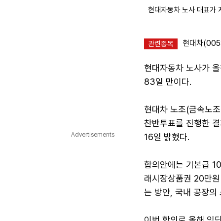
현대자동차 노사 대표가 지
현대차(005
관련종목
현대자동차 노사가 올해
83일 만이다.
현대차 노조(금속노조
찬반투표를 진행한 결과
Advertisements
16일 밝혔다.
합의안에는 기본급 10
래시장상품권 20만원
는 방안, 국내 공장의
이번 합의로 올해 임단