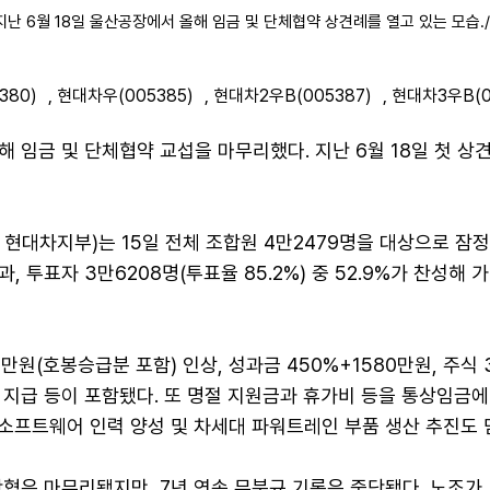
난 6월 18일 울산공장에서 올해 임금 및 단체협약 상견례를 열고 있는 모습.
380)
,
현대차우(005385)
,
현대차2우B(005387)
,
현대차3우B(0
 임금 및 단체협약 교섭을 마무리했다. 지난 6월 18일 첫 상
 현대차지부)는 15일 전체 조합원 4만2479명을 대상으로 잠
, 투표자 3만6208명(투표율 85.2%) 중 52.9%가 찬성해
만원(호봉승급분 포함) 인상, 성과금 450%+1580만원, 주식 3
 지급 등이 포함됐다. 또 명절 지원금과 휴가비 등을 통상임금에
 소프트웨어 인력 양성 및 차세대 파워트레인 부품 생산 추진도 
협은 마무리됐지만, 7년 연속 무분규 기록은 중단됐다. 노조가 