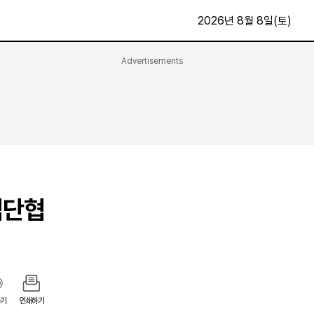
2026년 8월 8일(토)
Advertisements
문화·스포츠
최신
전체
방송
지면보기
가요
구독신청
영화
First Edition
문화
후원하기
임단협
카
종교
제보24시
스포츠
알립니다
여행
기
인쇄하기