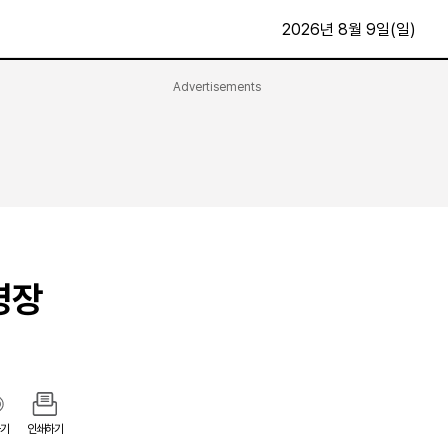
2026년 8월 9일(일)
Advertisements
문화·스포츠
최신
전체
방송
지면보기
가요
구독신청
영화
First Edition
문화
후원하기
영장
카
종교
제보24시
스포츠
알립니다
여행
기
인쇄하기