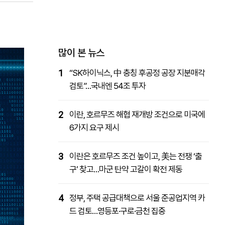
패밀리사이트
마켓파워
아투TV
대학동문골프최강전
많이 본 뉴스
1
“SK하이닉스, 中 충칭 후공정 공장 지분매각
검토”…국내엔 54조 투자
2
이란, 호르무즈 해협 재개방 조건으로 미국에
6가지 요구 제시
3
이란은 호르무즈 조건 높이고, 美는 전쟁 ‘출
구’ 찾고…마군 탄약 고갈이 확전 제동
4
정부, 주택 공급대책으로 서울 준공업지역 카
드 검토…영등포·구로·금천 집중