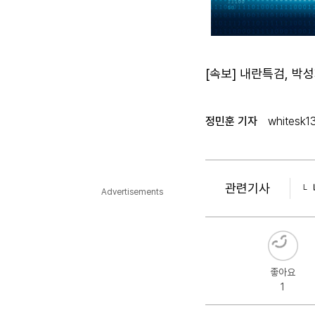
[속보] 내란특검, 박
정민훈 기자
whitesk1
관련기사
Advertisements
좋아요
1