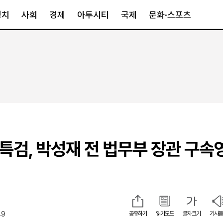
정치
사회
경제
아투시티
국제
문화·스포츠
경제
아투시티
국제
경제일반
종합
세계일반
정책
메트로
아시아·호주
금융·증권
경기·인천
북미
산업
세종·충청
중남미
IT·과학
영남
유럽
란특검, 박성재 전 법무부 장관 구속
부동산
호남
중동·아프리
유통
강원
중기·벤처
제주
49
공유하기
읽기모드
글자크기
기사듣
인스타그램