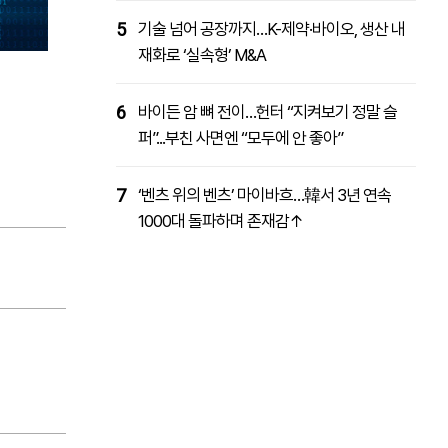
5
기술 넘어 공장까지…K-제약·바이오, 생산 내
재화로 ‘실속형’ M&A
6
바이든 암 뼈 전이…헌터 “지켜보기 정말 슬
퍼”...부친 사면엔 “모두에 안 좋아”
7
‘벤츠 위의 벤츠’ 마이바흐…韓서 3년 연속
1000대 돌파하며 존재감↑