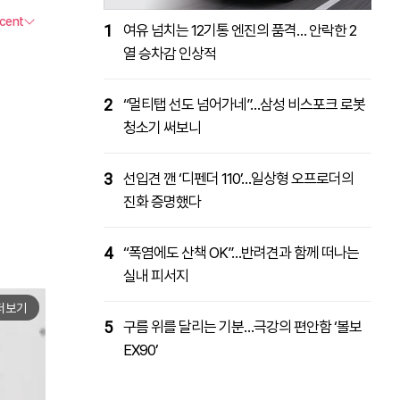
1
여유 넘치는 12기통 엔진의 품격… 안락한 2
열 승차감 인상적
2
“멀티탭 선도 넘어가네”…삼성 비스포크 로봇
청소기 써보니
3
선입견 깬 ‘디펜더 110’…일상형 오프로더의
진화 증명했다
4
“폭염에도 산책 OK”…반려견과 함께 떠나는
실내 피서지
더보기
5
구름 위를 달리는 기분…극강의 편안함 ‘볼보
EX90’