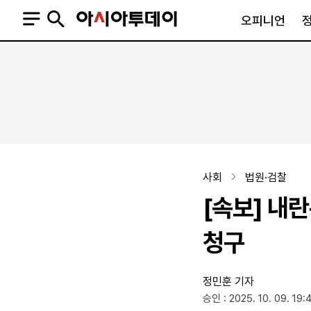
오피니언
오피니언
정치
사회
사설
정치일반
사회일반
칼럼·기고
청와대
사건·사고
기자의 눈
국회·정당
법원·검찰
피플
북한
교육·행정
사회
법원·검찰
외교
노동·복지·환경
[속보] 내
국방
보건·의학
정부
청구
정민훈 기자
SNS
승인 : 2025. 10. 09. 19:
뉴스스탠드
네이버블로그
아투TV(유튜브)
페이스북