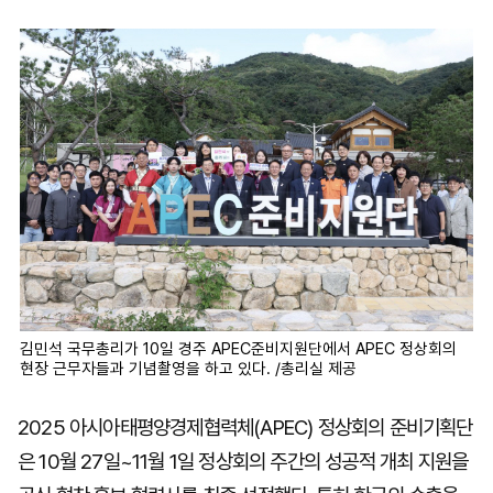
마
운
대
켓
세
학
파
동
워
문
골
프
김민석 국무총리가 10일 경주 APEC준비지원단에서 APEC 정상회의
현장 근무자들과 기념촬영을 하고 있다. /총리실 제공
2025 아시아태평양경제협력체(APEC) 정상회의 준비기획단
은 10월 27일~11월 1일 정상회의 주간의 성공적 개최 지원을