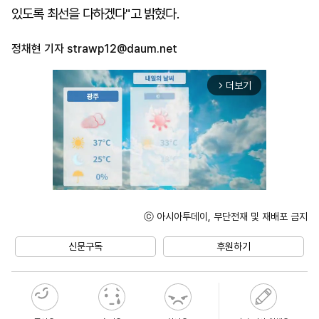
있도록 최선을 다하겠다"고 밝혔다.
정채현 기자
strawp12@daum.net
더보기
arrow_forward_ios
ⓒ 아시아투데이, 무단전재 및 재배포 금지
Unmute
신문구독
후원하기