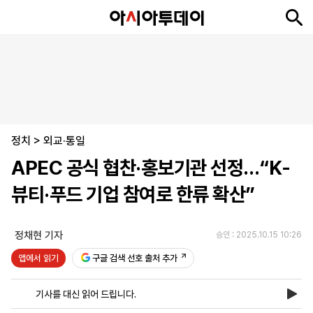
뉴
최
속
정
사
경
국
오
피
아
문
포
스
신
보
치
회
제
제
피
플
투
화
토
니
시
·
정치
언
티
스
>
외교·통일
포
APEC 공식 협찬·홍보기관 선정…“K-
츠
뷰티·푸드 기업 참여로 한류 확산”
ENGLISH
中
Tiếng
文
Việt
정채현 기자
승인 : 2025.10.15 10:26
앱에서 읽기
구글 검색 선호 출처 추가
지
신
후
제
회
앱
면
문
원
보
사
설
기사를 대신 읽어 드립니다.
보
구
하
24
소
치
기
독
기
시
개