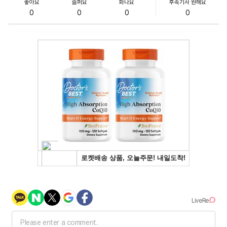
좋아요
슬퍼요
화나요
후속기사 원해요
0
0
0
0