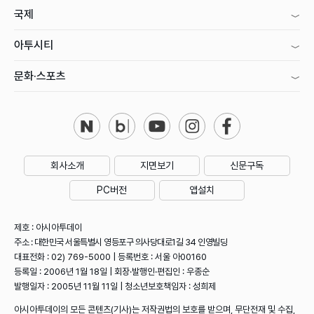
국제
아투시티
문화·스포츠
회사소개
지면보기
신문구독
PC버전
앱설치
제호 : 아시아투데이
주소 : 대한민국 서울특별시 영등포구 의사당대로1길 34 인영빌딩
대표전화 : 02) 769-5000 | 등록번호 : 서울 아00160
등록일 : 2006년 1월 18일 | 회장·발행인·편집인 : 우종순
발행일자 : 2005년 11월 11일 | 청소년보호책임자 : 성희제
아시아투데이의 모든 콘텐츠(기사)는 저작권법의 보호를 받으며, 무단전재 및 수집,