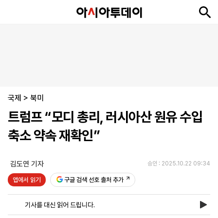
뉴
최
속
정
사
경
국
오
피
아
문
포
스
신
보
치
회
제
제
피
플
투
화
토
니
시
·
국제
언
티
스
>
북미
포
트럼프 “모디 총리, 러시아산 원유 수입
츠
축소 약속 재확인”
ENGLISH
中
Tiếng
文
Việt
김도연 기자
승인 : 2025.10.22 09:34
앱에서 읽기
구글 검색 선호 출처 추가
지
신
후
제
회
앱
면
문
원
보
사
설
기사를 대신 읽어 드립니다.
보
구
하
24
소
치
기
독
기
시
개