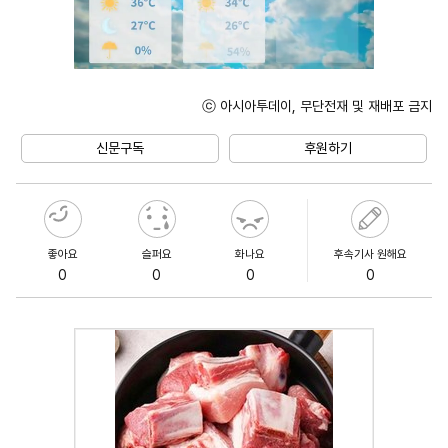
ⓒ 아시아투데이, 무단전재 및 재배포 금지
Unmute
신문구독
후원하기
좋아요
슬퍼요
화나요
후속기사 원해요
0
0
0
0