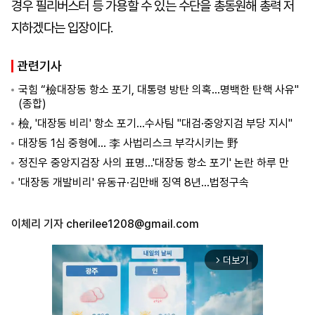
경우 필리버스터 등 가용할 수 있는 수단을 총동원해 총력 저
지하겠다는 입장이다.
관련기사
국힘 “檢대장동 항소 포기, 대통령 방탄 의혹…명백한 탄핵 사유"
(종합)
檢, '대장동 비리' 항소 포기…수사팀 "대검·중앙지검 부당 지시"
대장동 1심 중형에… 李 사법리스크 부각시키는 野
정진우 중앙지검장 사의 표명…'대장동 항소 포기' 논란 하루 만
'대장동 개발비리' 유동규·김만배 징역 8년…법정구속
이체리 기자
cherilee1208@gmail.com
더보기
arrow_forward_ios