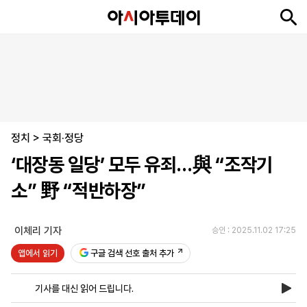
뉴
최
속
정
사
경
국
오
피
아
문
포
스
신
보
치
회
제
제
피
플
투
화
토
니
시
·
정치
언
티
스
>
국회·정당
포
‘대장동 일당’ 모두 유죄…與 “조작기
츠
소” 野 “적반하장”
ENGLISH
中
Tiếng
文
Việt
이체리 기자
승인 : 2025.11.02 17:25
앱에서 읽기
구글 검색 선호 출처 추가
지
신
후
제
회
앱
면
문
원
보
사
설
기사를 대신 읽어 드립니다.
보
구
하
24
소
치
기
독
기
시
개