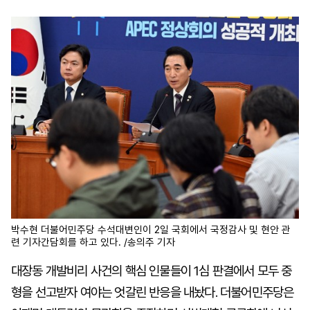
마
운
대
켓
세
학
파
동
워
문
골
프
박수현 더불어민주당 수석대변인이 2일 국회에서 국정감사 및 현안 관
련 기자간담회를 하고 있다. /송의주 기자
대장동 개발비리 사건의 핵심 인물들이 1심 판결에서 모두 중
형을 선고받자 여야는 엇갈린 반응을 내놨다. 더불어민주당은