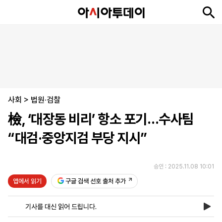
뉴
최
속
정
사
경
국
오
피
아
문
포
스
신
보
치
회
제
제
피
플
투
화
토
니
시
·
사회
언
티
스
>
법원·검찰
포
檢, ‘대장동 비리’ 항소 포기…수사팀
츠
“대검·중앙지검 부당 지시”
ENGLISH
中
Tiếng
文
Việt
승인 : 2025.11.08 10:01
앱에서 읽기
구글 검색 선호 출처 추가
지
신
후
제
회
앱
면
문
원
보
사
설
기사를 대신 읽어 드립니다.
보
구
하
24
소
치
기
독
기
시
개