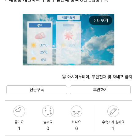
더보기
arrow_forward_ios
ⓒ 아시아투데이, 무단전재 및 재배포 금지
Unmute
신문구독
후원하기
좋아요
슬퍼요
화나요
후속기사 원해요
1
0
6
1