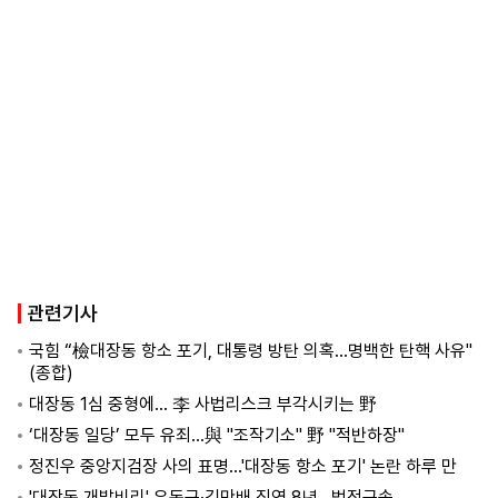
관련기사
국힘 “檢대장동 항소 포기, 대통령 방탄 의혹…명백한 탄핵 사유"
(종합)
대장동 1심 중형에… 李 사법리스크 부각시키는 野
‘대장동 일당’ 모두 유죄…與 "조작기소" 野 "적반하장"
정진우 중앙지검장 사의 표명…'대장동 항소 포기' 논란 하루 만
'대장동 개발비리' 유동규·김만배 징역 8년…법정구속