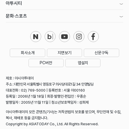
아투시티
문화·스포츠
회사소개
지면보기
신문구독
PC버전
앱설치
제호 : 아시아투데이
주소 : 대한민국 서울특별시 영등포구 의사당대로1길 34 인영빌딩
대표전화 : 02) 769-5000 | 등록번호 : 서울 아00160
등록일 : 2006년 1월 18일 | 회장·발행인·편집인 : 우종순
발행일자 : 2005년 11월 11일 | 청소년보호책임자 : 성희제
아시아투데이의 모든 콘텐츠(기사)는 저작권법의 보호를 받으며, 무단전재 및 수집,
복사, 재배포 등을 금지합니다.
Copyright by ASIATODAY Co., Ltd. All Rights Reserved.