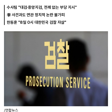
수사팀 "대검·중앙지검, 전례 없는 부당 지시"
李 사건과도 연관 정치적 논란 불가피
마
운
대
켓
세
학
한동훈 "8일 0시 대한민국 검찰 자살"
파
동
워
문
골
프
/연합뉴스