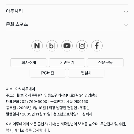
아투시티
문화·스포츠
회사소개
지면보기
신문구독
PC버전
앱설치
제호 : 아시아투데이
주소 : 대한민국 서울특별시 영등포구 의사당대로1길 34 인영빌딩
대표전화 : 02) 769-5000 | 등록번호 : 서울 아00160
등록일 : 2006년 1월 18일 | 회장·발행인·편집인 : 우종순
발행일자 : 2005년 11월 11일 | 청소년보호책임자 : 성희제
아시아투데이의 모든 콘텐츠(기사)는 저작권법의 보호를 받으며, 무단전재 및 수집,
복사, 재배포 등을 금지합니다.