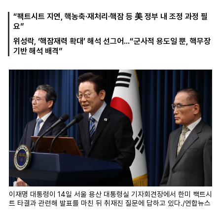
“팩트시트 지연, 핵농축·재처리·핵잠 등 美 정부 내 조정 과정 필
요”
마
운
대
위성락, ‘핵잠재력 확대’ 해석 선그어...“군사적 용도일 뿐, 핵무장
켓
세
학
기반 해석 배격”
파
동
워
문
골
프
이재명 대통령이 14일 서울 용산 대통령실 기자회견장에서 한미 팩트시
트 타결과 관련해 발표를 마친 뒤 취재진 질문에 답하고 있다./연합뉴스