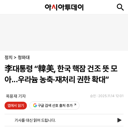
뉴
최
속
정
사
경
국
오
피
아
문
포
스
신
보
치
회
제
제
피
플
투
화
토
니
시
·
정치
언
티
스
>
청와대
포
李대통령 “韓美, 한국 핵잠 건조 뜻 모
츠
아...우라늄 농축·재처리 권한 확대”
ENGLISH
中
Tiếng
文
Việt
목용재 기자
승인 : 2025.11.14 12:01
앱에서 읽기
구글 검색 선호 출처 추가
지
신
후
제
회
앱
면
문
원
보
사
설
기사를 대신 읽어 드립니다.
보
구
하
24
소
치
기
독
기
시
개