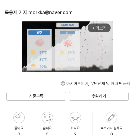
목용재 기자
morkka@naver.com
더보기
arrow_forward_ios
ⓒ 아시아투데이, 무단전재 및 재배포 금지
Unmute
신문구독
후원하기
좋아요
슬퍼요
화나요
후속기사 원해요
0
0
2
0