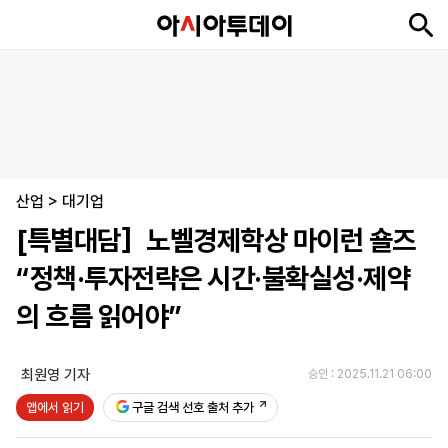
뉴
최
속
정
사
경
국
오
피
아
문
포
스
신
보
치
회
제
제
피
플
투
화
토
니
시
·
산업
언
티
스
>
대기업
포
[특별대담］노벨경제학상 마이런 숄즈
츠
“정책·투자전략은 시간·불확실성·제약
ENGLISH
中
Tiếng
의 흐름 읽어야”
文
Việt
최원영 기자
승인 : 2025.11.21 06:00
지
신
후
제
회
앱
앱에서 읽기
구글 검색 선호 출처 추가
면
문
원
보
사
설
보
구
하
24
소
치
기
독
기
시
개