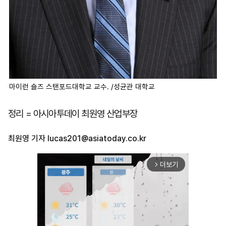
마이런 숄즈 스탠포드대학교 교수. /성균관 대학교
정리 = 아시아투데이 최원영 산업부장
최원영 기자
lucas201@asiatoday.co.kr
더보기
arrow_forward_ios