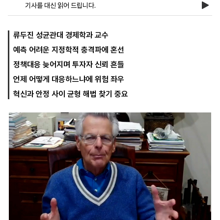
기사를 대신 읽어 드립니다.
마
운
대
류두진 성균관대 경제학과 교수
켓
세
학
예측 어려운 지정학적 충격파에 혼선
파
동
워
문
정책대응 늦어지며 투자자 신뢰 흔들
골
프
언제 어떻게 대응하느냐에 위험 좌우
혁신과 안정 사이 균형 해법 찾기 중요