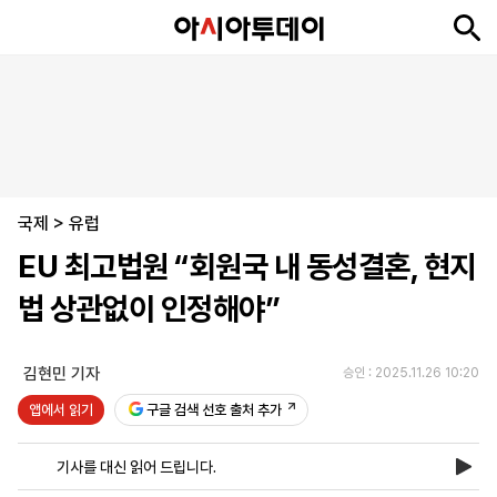
뉴
최
속
정
사
경
국
오
피
아
문
포
스
신
보
치
회
제
제
피
플
투
화
토
니
시
·
국제
언
티
스
>
유럽
포
EU 최고법원 “회원국 내 동성결혼, 현지
츠
법 상관없이 인정해야”
ENGLISH
中
Tiếng
文
Việt
김현민 기자
승인 : 2025.11.26 10:20
앱에서 읽기
구글 검색 선호 출처 추가
지
신
후
제
회
앱
면
문
원
보
사
설
기사를 대신 읽어 드립니다.
보
구
하
24
소
치
기
독
기
시
개