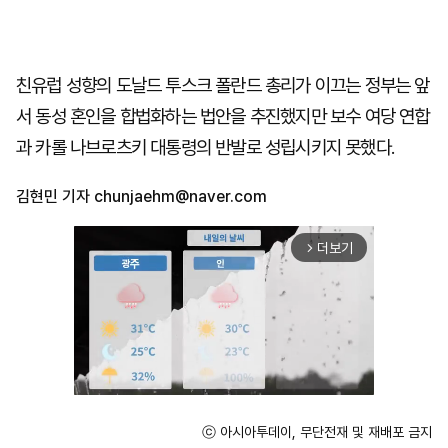
친유럽 성향의 도날드 투스크 폴란드 총리가 이끄는 정부는 앞
서 동성 혼인을 합법화하는 법안을 추진했지만 보수 여당 연합
과 카롤 나브로츠키 대통령의 반발로 성립시키지 못했다.
김현민 기자
chunjaehm@naver.com
더보기
arrow_forward_ios
ⓒ 아시아투데이, 무단전재 및 재배포 금지