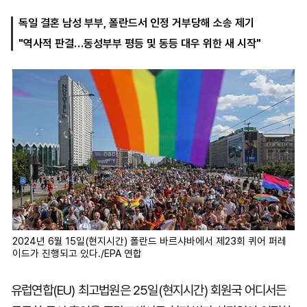
독일 결혼 남성 부부, 폴란드서 인정 거부당해 소송 제기
"역사적 판결…동성부부 평등 및 동등 대우 위한 새 시작"
마
운
대
켓
세
학
파
동
워
문
골
프
2024년 6월 15일(현지시간) 폴란드 바르샤바에서 제23회 퀴어 퍼레
이드가 진행되고 있다./EPA 연합
유럽연합(EU) 최고법원은 25일(현지시간) 회원국 어디서든