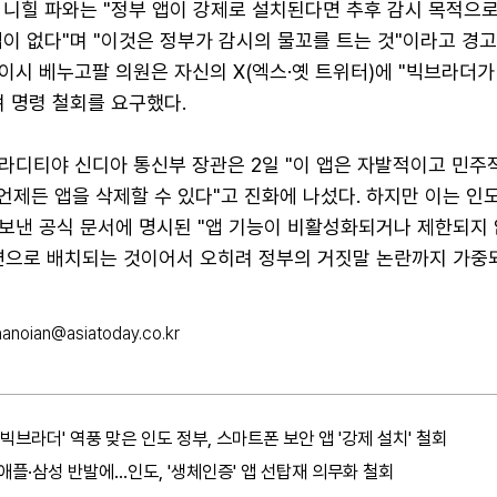
 니힐 파와는 "정부 앱이 강제로 설치된다면 추후 감시 목적으
이 없다"며 "이것은 정부가 감시의 물꼬를 트는 것"이라고 경고
이시 베누고팔 의원은 자신의 X(엑스·옛 트위터)에 "빅브라더가
 명령 철회를 요구했다.
라디티야 신디아 통신부 장관은 2일 "이 앱은 자발적이고 민주
언제든 앱을 삭제할 수 있다"고 진화에 나섰다. 하지만 이는 인
보낸 공식 문서에 명시된 "앱 기능이 비활성화되거나 제한되지 
면으로 배치되는 것이어서 오히려 정부의 거짓말 논란까지 가중되
hanoian@asiatoday.co.kr
'빅브라더' 역풍 맞은 인도 정부, 스마트폰 보안 앱 '강제 설치' 철회
애플·삼성 반발에…인도, '생체인증' 앱 선탑재 의무화 철회