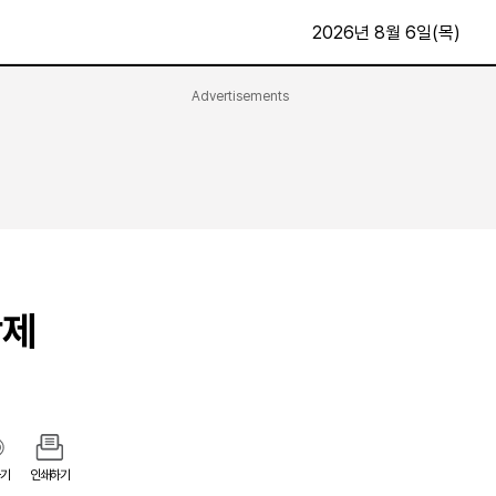
2026년 8월 6일(목)
Advertisements
문화·스포츠
최신
전체
방송
지면보기
가요
구독신청
영화
First Edition
문화
후원하기
강제
카
종교
제보24시
스포츠
알립니다
여행
기
인쇄하기