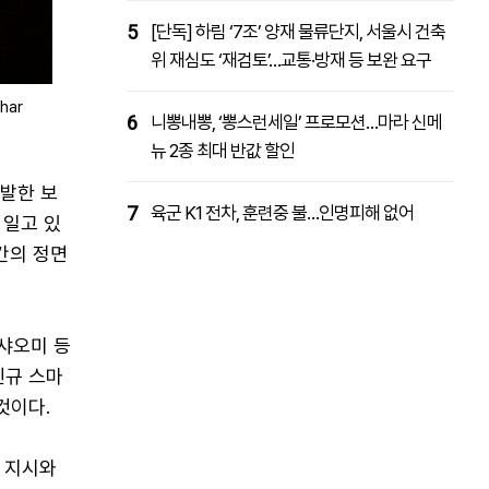
5
[단독] 하림 ‘7조’ 양재 물류단지, 서울시 건축
위 재심도 ‘재검토’…교통·방재 등 보완 요구
har
6
니뽕내뽕, ‘뽕스런세일’ 프로모션…마라 신메
뉴 2종 최대 반값 할인
개발한 보
7
육군 K1 전차, 훈련중 불…인명피해 없어
 일고 있
간의 정면
·샤오미 등
신규 스마
것이다.
 지시와