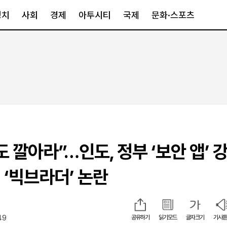
정치
사회
경제
아투시티
국제
문화·스포츠
경제
아투시티
국제
경제일반
종합
세계일반
정책
메트로
아시아·호주
금융·증권
경기·인천
북미
산업
세종·충청
중남미
IT·과학
영남
유럽
 깔아라”…인도, 정부 ‘보안 앱’ 
부동산
호남
중동·아프리
유통
강원
 ‘빅브라더’ 논란
중기·벤처
제주
49
공유하기
읽기모드
글자크기
기사듣
인스타그램