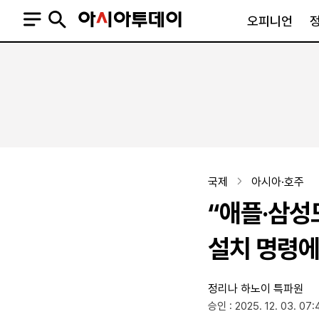
오피니언
오피니언
정치
사회
사설
정치일반
사회일반
칼럼·기고
청와대
사건·사고
기자의 눈
국회·정당
법원·검찰
피플
북한
교육·행정
국제
아시아·호주
외교
노동·복지·환경
“애플·삼성도
국방
보건·의학
정부
설치 명령에
정리나 하노이 특파원
SNS
승인 : 2025. 12. 03. 07:
뉴스스탠드
네이버블로그
아투TV(유튜브)
페이스북