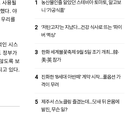
로 사용될
1
농산물인줄 알았던 스테비아 토마토, 알고보
니 ‘가공식품’
했다. 야
 우리를
2
‘저탄고지’는 지났다…건강 식사로 뜨는 ‘파이
버 맥싱’
적인 시스
3
한화 세계불꽃축제 9월 5일 조기 개최…韓·
도 정부가
美·英 참가
않도록 보
고 있다.
4
진화한 ‘8세대 아반떼’ 계약 시작…풀옵션 가
격이 무려
5
제주서 스노클링 즐겼는데…닷새 뒤 온몸에
발진, 무슨 일?