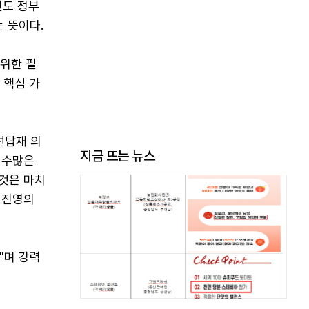
인도 정부
는 뜻이다.
 위한 필
 핵심 가
선탑재 의
지금 뜨는 뉴스
 수많은
이것은 마치
 진영의
"며 강력