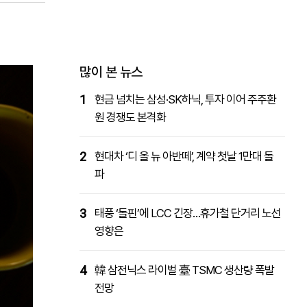
패밀리사이트
마켓파워
아투TV
대학동문골프최강전
많이 본 뉴스
1
현금 넘치는 삼성·SK하닉, 투자 이어 주주환
원 경쟁도 본격화
2
현대차 ‘디 올 뉴 아반떼’, 계약 첫날 1만대 돌
파
3
태풍 ‘돌핀’에 LCC 긴장…휴가철 단거리 노선
영향은
4
韓 삼전닉스 라이벌 臺 TSMC 생산량 폭발
전망