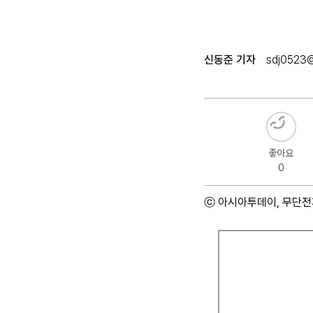
신동준 기자
sdj0523@
좋아요
0
ⓒ 아시아투데이, 무단전