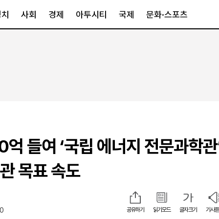
정치
사회
경제
아투시티
국제
문화·스포츠
경제
아투시티
국제
경제일반
종합
세계일반
정책
메트로
아시아·호주
금융·증권
경기·인천
북미
산업
세종·충청
중남미
IT·과학
영남
유럽
60억 들여 ‘국립 에너지 전문과학관
부동산
호남
중동·아프리
유통
강원
개관 목표 속도
중기·벤처
제주
20
공유하기
읽기모드
글자크기
기사듣
인스타그램