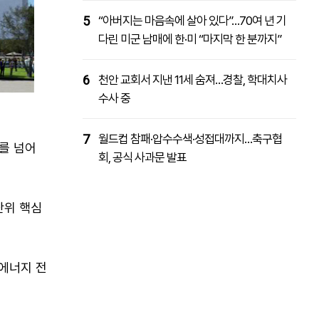
5
“아버지는 마음속에 살아 있다”…70여 년 기
다린 미군 남매에 한·미 “마지막 한 분까지”
6
천안 교회서 지낸 11세 숨져…경찰, 학대치사
수사 중
7
월드컵 참패·압수수색·성접대까지…축구협
를 넘어
회, 공식 사과문 발표
단위 핵심
 에너지 전