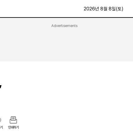
2026년 8월 8일(토)
Advertisements
문화·스포츠
최신
전체
방송
지면보기
가요
구독신청
영화
First Edition
문화
후원하기
’
카
종교
제보24시
스포츠
알립니다
여행
기
인쇄하기