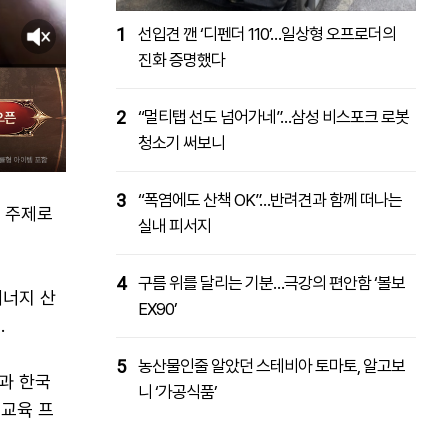
1
선입견 깬 ‘디펜더 110’…일상형 오프로더의
진화 증명했다
2
“멀티탭 선도 넘어가네”…삼성 비스포크 로봇
청소기 써보니
3
“폭염에도 산책 OK”…반려견과 함께 떠나는
을 주제로
실내 피서지
4
구름 위를 달리는 기분…극강의 편안함 ‘볼보
에너지 산
EX90’
.
5
농산물인줄 알았던 스테비아 토마토, 알고보
망과 한국
니 ‘가공식품’
교육 프