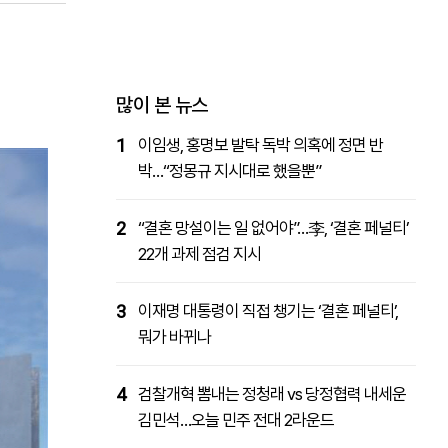
패밀리사이트
마켓파워
아투TV
대학동문골프최강전
많이 본 뉴스
1
이임생, 홍명보 발탁 독박 의혹에 정면 반
박…“정몽규 지시대로 했을뿐”
2
“결혼 망설이는 일 없어야”…李, ‘결혼 페널티’
22개 과제 점검 지시
3
이재명 대통령이 직접 챙기는 ‘결혼 페널티’,
뭐가 바뀌나
4
검찰개혁 뽐내는 정청래 vs 당정협력 내세운
김민석…오늘 민주 전대 2라운드