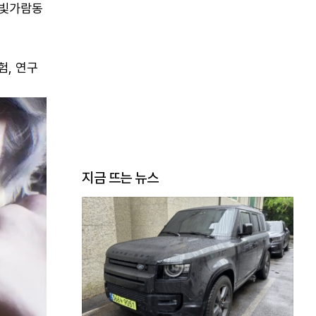
 빛가람동
험, 연구
지금 뜨는 뉴스