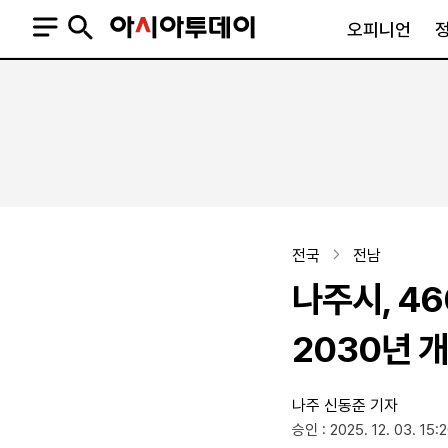
오피니언
오피니언
정치
사회
사설
정치일반
사회일반
칼럼·기고
청와대
사건·사고
기자의 눈
국회·정당
법원·검찰
피플
북한
교육·행정
전국
전남
외교
노동·복지·환경
나주시, 4
국방
보건·의학
정부
2030년 
나주
신동준 기자
SNS
승인 : 2025. 12. 03. 15:
뉴스스탠드
네이버블로그
아투TV(유튜브)
페이스북