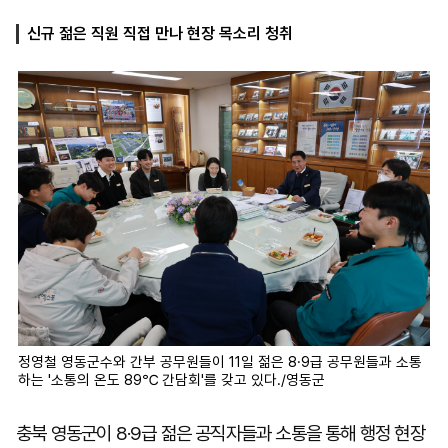
신규 젊은 직원 직접 만나 현장 목소리 청취
마
운
대
켓
세
학
파
동
워
문
골
프
정영철 영동군수와 간부 공무원들이 11일 젊은 8·9급 공무원들과 소통
하는 '소통의 온도 89℃ 간담회'를 갖고 있다./영동군
충북 영동군이 8·9급 젊은 공직자들과 소통을 통해 행정 현장