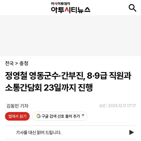
뉴
최
속
정
사
경
국
오
피
아
문
포
스
신
보
치
회
제
제
피
플
투
화
토
니
시
·
전국
언
티
스
>
충청
포
정영철 영동군수·간부진, 8·9급 직원과
츠
소통간담회 23일까지 진행
ENGLISH
中
Tiếng
文
Việt
김동민 기자
승인 : 2025.12.11 17:17
앱에서 읽기
구글 검색 선호 출처 추가
지
신
후
제
회
앱
면
문
원
보
사
설
기사를 대신 읽어 드립니다.
보
구
하
24
소
치
기
독
기
시
개