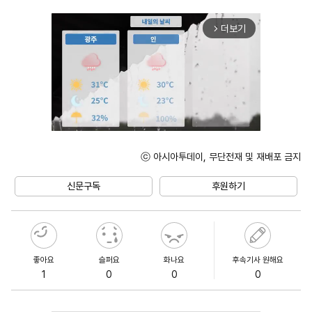
더보기
arrow_forward_ios
ⓒ 아시아투데이, 무단전재 및 재배포 금지
Mute
신문구독
후원하기
좋아요
슬퍼요
화나요
후속기사 원해요
1
0
0
0