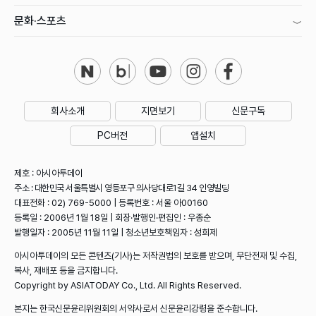
문화·스포츠
회사소개
지면보기
신문구독
PC버전
앱설치
제호 : 아시아투데이
주소 : 대한민국 서울특별시 영등포구 의사당대로1길 34 인영빌딩
대표전화 : 02) 769-5000 | 등록번호 : 서울 아00160
등록일 : 2006년 1월 18일 | 회장·발행인·편집인 : 우종순
발행일자 : 2005년 11월 11일 | 청소년보호책임자 : 성희제
아시아투데이의 모든 콘텐츠(기사)는 저작권법의 보호를 받으며, 무단전재 및 수집,
복사, 재배포 등을 금지합니다.
Copyright by ASIATODAY Co., Ltd. All Rights Reserved.
본지는 한국신문윤리위원회의 서약사로서 신문윤리강령을 준수합니다.