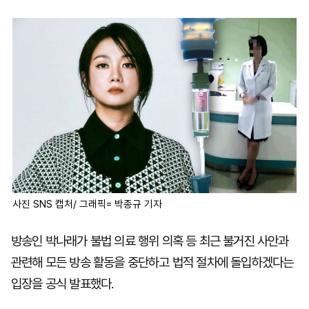
마
운
대
켓
세
학
파
동
워
문
골
프
사진 SNS 캡처/ 그래픽= 박종규 기자
방송인 박나래가 불법 의료 행위 의혹 등 최근 불거진 사안과
관련해 모든 방송 활동을 중단하고 법적 절차에 돌입하겠다는
입장을 공식 발표했다.