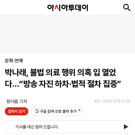
뉴
최
속
정
사
경
국
오
피
아
문
포
스
신
보
치
회
제
제
피
플
투
화
토
니
시
·
문화·연예
언
티
스
포
박나래, 불법 의료 행위 의혹 입 열었
츠
다…“방송 자진 하차·법적 절차 집중”
ENGLISH
中
Tiếng
文
Việt
정아름 기자
승인 : 2025.12.16 11:39
앱에서 읽기
구글 검색 선호 출처 추가
지
신
후
제
회
앱
면
문
원
보
사
설
기사를 대신 읽어 드립니다.
보
구
하
24
소
치
기
독
기
시
개