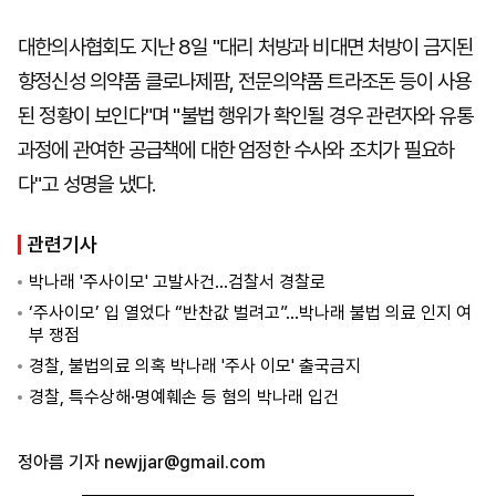
대한의사협회도 지난 8일 "대리 처방과 비대면 처방이 금지된
향정신성 의약품 클로나제팜, 전문의약품 트라조돈 등이 사용
된 정황이 보인다"며 "불법 행위가 확인될 경우 관련자와 유통
과정에 관여한 공급책에 대한 엄정한 수사와 조치가 필요하
다"고 성명을 냈다.
관련기사
박나래 '주사이모' 고발사건…검찰서 경찰로
‘주사이모’ 입 열었다 “반찬값 벌려고”…박나래 불법 의료 인지 여
부 쟁점
경찰, 불법의료 의혹 박나래 '주사 이모' 출국금지
경찰, 특수상해·명예훼손 등 혐의 박나래 입건
정아름 기자
newjjar@gmail.com