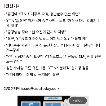
관련기사
"유진에 YTN 최대주주 자격, 용납할수 없는 위법"
YTN '親유진' 이사 4명 중도사임… 노조 "재심사 대비 알박기 인
사 빼내"
"공정방송 무너뜨린 유진에 끝까지 저항"
"유진, YTN 최대주주 박탈… 이제 방미통위가 답할 때"
'최대주주 지위' 다급해진 유진회장… YTN노조 찾아 설득하려다
거부당해
'유진 강점기' 종식 요구한 YTN노조... "언론독립 훼손, 권력 선전
도구 안돼"
경찰 수사망 오른 유진그룹…YTN지분매각 '현미경 검증'
'YTN 최대주주 박탈' 궁지몰린 유진
특별취재팀
issue@asiatoday.co.kr
더보기
arrow_forward_ios