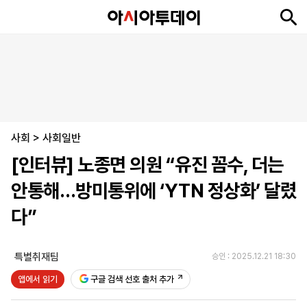
뉴
최
속
정
사
경
국
오
피
아
문
포
스
신
보
치
회
제
제
피
플
투
화
토
니
시
·
사회
언
티
스
>
사회일반
포
[인터뷰] 노종면 의원 “유진 꼼수, 더는
츠
안통해…방미통위에 ‘YTN 정상화’ 달렸
ENGLISH
中
Tiếng
다”
文
Việt
특별취재팀
승인 : 2025.12.21 18:30
지
신
후
제
회
앱
앱에서 읽기
구글 검색 선호 출처 추가
면
문
원
보
사
설
보
구
하
24
소
치
기
독
기
시
개