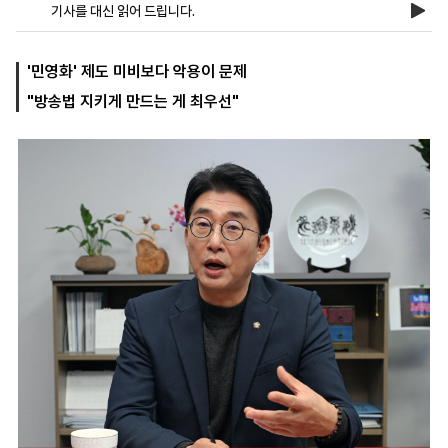
기사를 대신 읽어 드립니다.
마
운
대
'민영화' 제도 미비보다 악용이 문제
켓
세
학
"방송법 지키게 만드는 게 최우선"
파
동
워
문
골
프