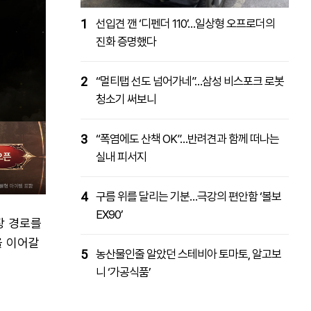
1
선입견 깬 ‘디펜더 110’…일상형 오프로더의
진화 증명했다
2
“멀티탭 선도 넘어가네”…삼성 비스포크 로봇
청소기 써보니
3
“폭염에도 산책 OK”…반려견과 함께 떠나는
실내 피서지
4
구름 위를 달리는 기분…극강의 편안함 ‘볼보
EX90’
장 경로를
을 이어갈
5
농산물인줄 알았던 스테비아 토마토, 알고보
니 ‘가공식품’