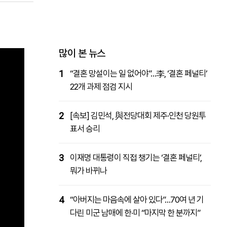
패밀리사이트
마켓파워
아투TV
대학동문골프최강전
많이 본 뉴스
1
“결혼 망설이는 일 없어야”…李, ‘결혼 페널티’
22개 과제 점검 지시
2
[속보] 김민석, 與전당대회 제주·인천 당원투
표서 승리
3
이재명 대통령이 직접 챙기는 ‘결혼 페널티’,
뭐가 바뀌나
4
“아버지는 마음속에 살아 있다”…70여 년 기
다린 미군 남매에 한·미 “마지막 한 분까지”