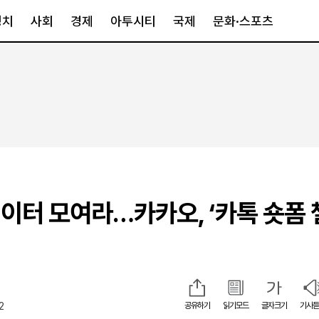
정치
사회
경제
아투시티
국제
문화·스포츠
경제
아투시티
국제
경제일반
종합
세계일반
정책
메트로
아시아·호주
금융·증권
경기·인천
북미
산업
세종·충청
중남미
IT·과학
영남
유럽
이터 모여라…카카오, ‘카톡 숏폼 
부동산
호남
중동·아프리
유통
강원
중기·벤처
제주
2
공유하기
읽기모드
글자크기
기사듣
인스타그램