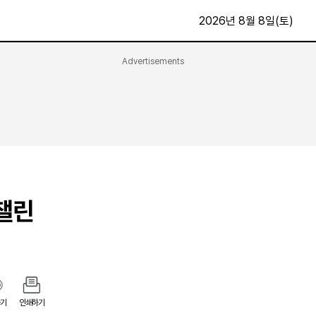
2026년 8월 8일(토)
Advertisements
문화·스포츠
최신
전체
방송
지면보기
가요
구독신청
영화
First Edition
문화
후원하기
챌린
카
종교
제보24시
스포츠
알립니다
여행
기
인쇄하기