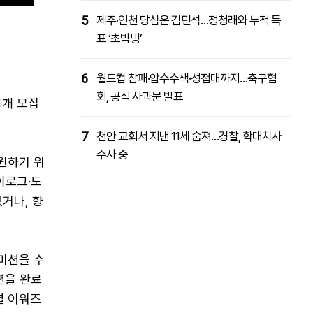
5
제주·인천 당심은 김민석…정청래와 누적 득
표 ‘초박빙’
6
월드컵 참패·압수수색·성접대까지…축구협
회, 공식 사과문 발표
공개 모집
7
천안 교회서 지낸 11세 숨져…경찰, 학대치사
수사 중
원하기 위
이로그·도
거나, 향
 미션을 수
션을 완료
별 어워즈