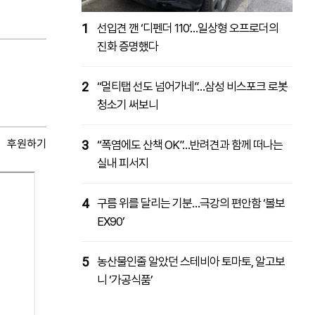
1
선입견 깬 ‘디펜더 110’…일상형 오프로더의
진화 증명했다
2
“멀티탭 선도 넘어가네”…삼성 비스포크 로봇
청소기 써보니
후원하기
3
“폭염에도 산책 OK”…반려견과 함께 떠나는
실내 피서지
4
구름 위를 달리는 기분…극강의 편안함 ‘볼보
EX90’
5
농산물인줄 알았던 스테비아 토마토, 알고보
니 ‘가공식품’