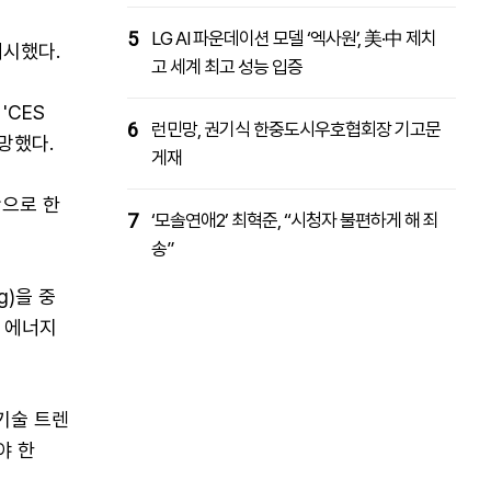
5
LG AI 파운데이션 모델 ‘엑사원’, 美·中 제치
를 제시했다.
고 세계 최고 성능 입증
'CES
6
런민망, 권기식 한중도시우호협회장 기고문
망했다.
게재
반으로 한
7
‘모솔연애2’ 최혁준, “시청자 불편하게 해 죄
송”
g)을 중
 에너지
 기술 트렌
야 한