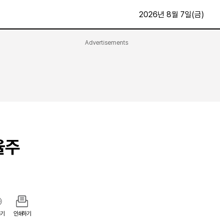
2026년 8월 7일(금)
Advertisements
문화·스포츠
최신
전체
방송
지면보기
가요
구독신청
영화
First Edition
문화
후원하기
율주
카
종교
제보24시
스포츠
알립니다
여행
기
인쇄하기