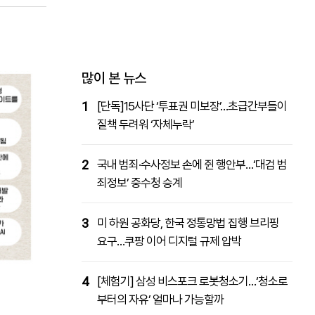
패밀리사이트
마켓파워
아투TV
대학동문골프최강전
많이 본 뉴스
1
[단독]15사단 ‘투표권 미보장’…초급간부들이
질책 두려워 ‘자체누락’
2
국내 범죄·수사정보 손에 쥔 행안부…‘대검 범
죄정보’ 중수청 승계
3
미 하원 공화당, 한국 정통망법 집행 브리핑
요구…쿠팡 이어 디지털 규제 압박
4
[체험기] 삼성 비스포크 로봇청소기…‘청소로
부터의 자유’ 얼마나 가능할까