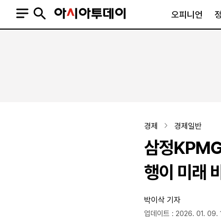
오피니언
오피니언
정치
사회
사설
정치일반
사회일반
칼럼·기고
청와대
사건·사고
기자의 눈
국회·정당
법원·검찰
피플
북한
교육·행정
경제
경제일반
외교
노동·복지·환경
삼정KPMG 
국방
보건·의학
정부
행이 미래 
박이삭 기자
SNS
뉴스스탠드
네이버블로그
아투TV(유튜브)
페이스북
업데이트 : 2026. 01. 09. 