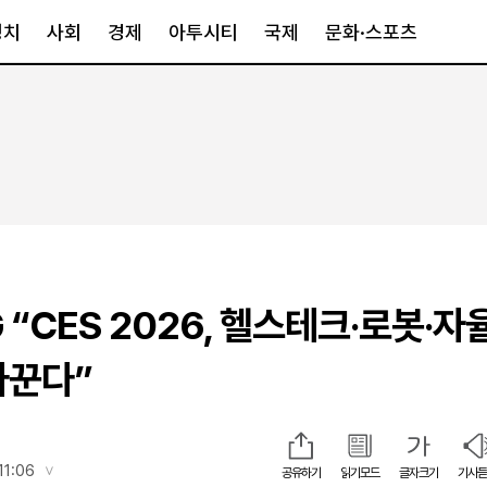
정치
사회
경제
아투시티
국제
문화·스포츠
경제
아투시티
국제
경제일반
종합
세계일반
정책
메트로
아시아·호주
금융·증권
경기·인천
북미
산업
세종·충청
중남미
IT·과학
영남
유럽
“CES 2026, 헬스테크·로봇·자
부동산
호남
중동·아프리
유통
강원
바꾼다”
중기·벤처
제주
인스타그램
11:06
공유하기
읽기모드
글자크기
기사듣