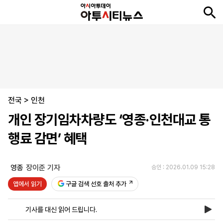
뉴
최
속
정
사
경
국
오
피
아
문
포
스
신
보
치
회
제
제
피
플
투
화
토
니
시
·
전국
언
티
스
>
인천
포
개인 장기임차차량도 ‘영종·인천대교 통
츠
행료 감면’ 혜택
ENGLISH
中
Tiếng
文
Việt
영종
장이준 기자
승인 : 2026.01.09 15:28
앱에서 읽기
구글 검색 선호 출처 추가
지
신
후
제
회
앱
면
문
원
보
사
설
기사를 대신 읽어 드립니다.
보
구
하
24
소
치
기
독
기
시
개