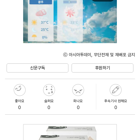
ⓒ 아시아투데이, 무단전재 및 재배포 금지
Mute
신문구독
후원하기
좋아요
슬퍼요
화나요
후속기사 원해요
0
0
0
0