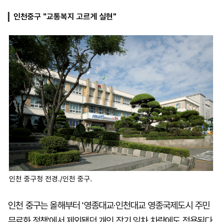
인천중구 "교통복지 고르게 실현"
마
운
대
켓
세
학
파
동
워
문
골
프
인천 중구청 전경./인천 중구.
인천 중구는 올해부터 '영종대교·인천대교 영종국제도시 주민
무료화 정책'에서 제외됐던 개인 장기 임차 차량에도 적용된다