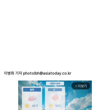
이병화 기자
photolbh@asiatoday.co.kr
더보기
arrow_forward_ios