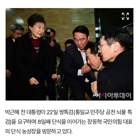
마
운
대
켓
세
학
파
동
워
문
골
프
박근혜 전 대통령이 22일 쌍특검(통일교·민주당 공천 뇌물 특
검)을 요구하며 8일째 단식을 이어가는 장동혁 국민의힘 대표
의 단식 농성장을 방문하고 있다.