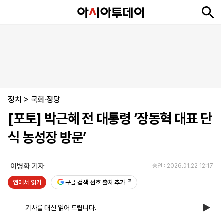
뉴
최
속
정
사
경
국
오
피
아
문
포
스
신
보
치
회
제
제
피
플
투
화
토
니
시
·
정치
언
티
스
>
국회·정당
포
[포토] 박근혜 전 대통령 ‘장동혁 대표 단
츠
식 농성장 방문’
ENGLISH
中
Tiếng
文
Việt
이병화 기자
승인 : 2026.01.22 12:17
앱에서 읽기
구글 검색 선호 출처 추가
지
신
후
제
회
앱
면
문
원
보
사
설
기사를 대신 읽어 드립니다.
보
구
하
24
소
치
기
독
기
시
개