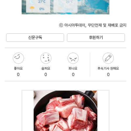
ⓒ 아시아투데이, 무단전재 및 재배포 금지
Unmute
신문구독
후원하기
좋아요
슬퍼요
화나요
후속기사 원해요
0
0
0
0