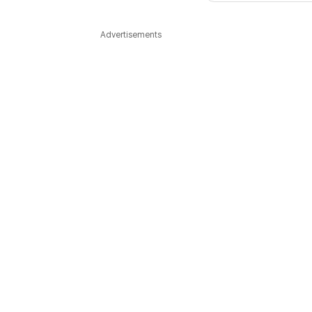
다국어뉴스
ENGLISH
Tiếng Việt
中文
Advertisements