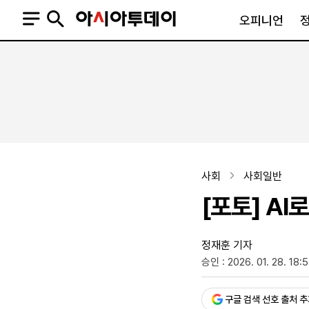
오피니언
오피니언
정치
사회
사설
정치일반
사회일반
칼럼·기고
청와대
사건·사고
기자의 눈
국회·정당
법원·검찰
피플
북한
교육·행정
사회
사회일반
외교
노동·복지·환경
[포토] A
국방
보건·의학
정부
정재훈 기자
승인 : 2026. 01. 28. 18:
SNS
뉴스스탠드
네이버블로그
아투TV(유튜브)
페이스북
구글 검색 선호 출처 