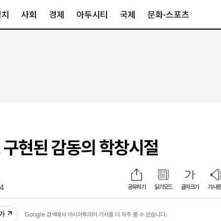
정치
사회
경제
아투시티
국제
문화·스포츠
경제
아투시티
국제
경제일반
종합
세계일반
정책
메트로
아시아·호주
금융·증권
경기·인천
북미
산업
세종·충청
중남미
IT·과학
영남
유럽
I로 구현된 감동의 학창시절
부동산
호남
중동·아프리
유통
강원
중기·벤처
제주
54
공유하기
읽기모드
글자크기
기사듣
인스타그램
추가
Google 검색에서 아시아투데이 기사를 더 자주 볼 수 있습니다.