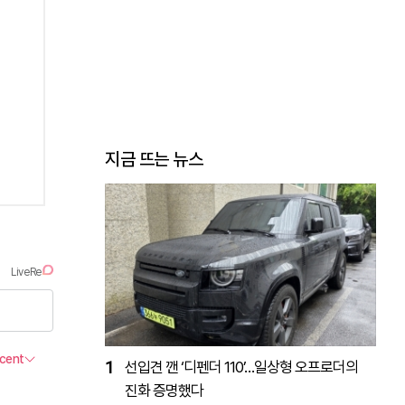
지금 뜨는 뉴스
1
선입견 깬 ‘디펜더 110’…일상형 오프로더의
진화 증명했다