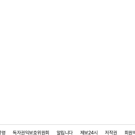
강령
독자권익보호위원회
알립니다
제보24시
저작권
회원