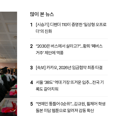
패밀리사이트
마켓파워
아투TV
대학동문골프최강전
많이 본 뉴스
1
[시승기] 디펜더 110이 증명한 ‘일상형 오프로
더’의 진화
2
“2030은 버스에서 살라고?”…황희 ‘폐버스
거주’ 제안에 역풍
3
[속보] 카카오, 2026년 임금협약 최종 타결
4
서울 ‘38도’ 역대 가장 뜨거운 입추…전국 기
록도 갈아치워
5
“연예인 통틀어 0순위”…김규원, 휠체어 학생
돌본 미담 웹툰으로 알려져 감동 확산