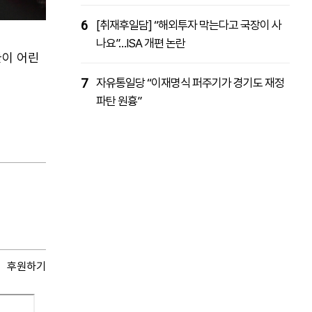
6
[취재후일담] “해외투자 막는다고 국장이 사
나요”…ISA 개편 논란
들이 어린
7
자유통일당 “이재명식 퍼주기가 경기도 재정
파탄 원흉”
후원하기