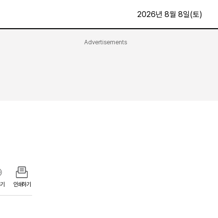
2026년 8월 8일(토)
Advertisements
문화·스포츠
최신
전체
방송
지면보기
가요
구독신청
영화
First Edition
문화
후원하기
카
종교
제보24시
스포츠
알립니다
여행
기
인쇄하기