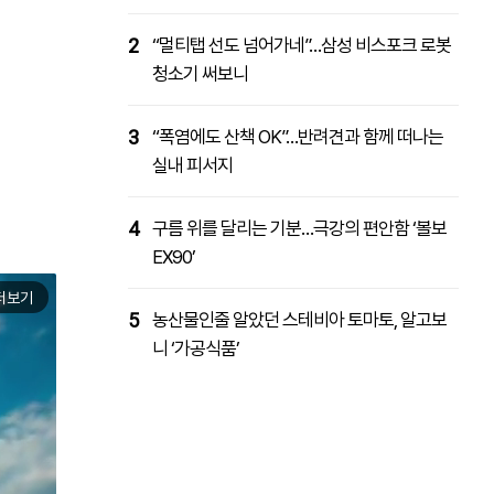
2
“멀티탭 선도 넘어가네”…삼성 비스포크 로봇
청소기 써보니
3
“폭염에도 산책 OK”…반려견과 함께 떠나는
실내 피서지
4
구름 위를 달리는 기분…극강의 편안함 ‘볼보
EX90’
더보기
5
농산물인줄 알았던 스테비아 토마토, 알고보
니 ‘가공식품’