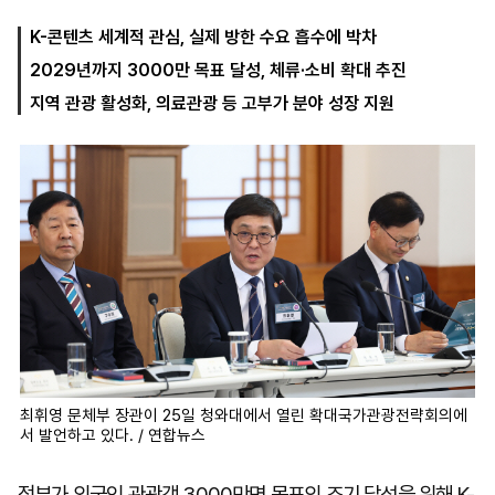
K-콘텐츠 세계적 관심, 실제 방한 수요 흡수에 박차
2029년까지 3000만 목표 달성, 체류·소비 확대 추진
마
운
대
켓
세
학
지역 관광 활성화, 의료관광 등 고부가 분야 성장 지원
파
동
워
문
골
프
최휘영 문체부 장관이 25일 청와대에서 열린 확대국가관광전략회의에
서 발언하고 있다. / 연합뉴스
정부가 외국인 관광객 3000만명 목표의 조기 달성을 위해 K-