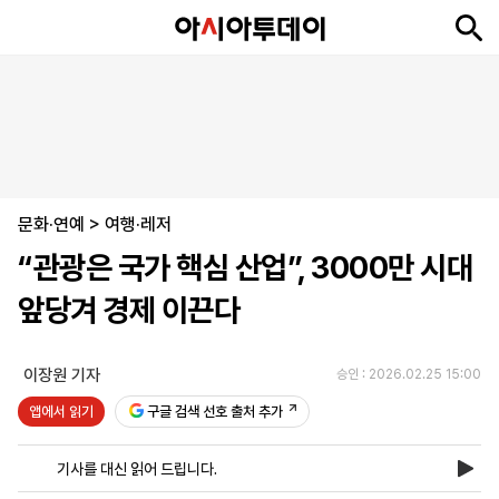
뉴
최
속
정
사
경
국
오
피
아
문
포
스
신
보
치
회
제
제
피
플
투
화
토
니
시
·
문화·연예
언
티
스
>
여행·레저
포
“관광은 국가 핵심 산업”, 3000만 시대
츠
앞당겨 경제 이끈다
ENGLISH
中
Tiếng
文
Việt
이장원 기자
승인 : 2026.02.25 15:00
앱에서 읽기
구글 검색 선호 출처 추가
지
신
후
제
회
앱
면
문
원
보
사
설
기사를 대신 읽어 드립니다.
보
구
하
24
소
치
기
독
기
시
개