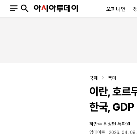
오피니언
오피니언
정치
사회
사설
정치일반
사회일반
칼럼·기고
청와대
사건·사고
기자의 눈
국회·정당
법원·검찰
피플
북한
교육·행정
국제
북미
외교
노동·복지·환경
이란, 호르
국방
보건·의학
정부
한국, GDP
하만주 워싱턴 특파원
SNS
뉴스스탠드
네이버블로그
아투TV(유튜브)
페이스북
업데이트 : 2026. 04. 08.