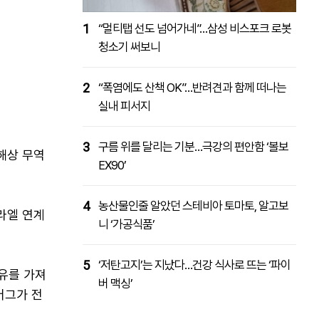
1
“멀티탭 선도 넘어가네”…삼성 비스포크 로봇
청소기 써보니
2
“폭염에도 산책 OK”…반려견과 함께 떠나는
실내 피서지
3
구름 위를 달리는 기분…극강의 편안함 ‘볼보
 해상 무역
EX90’
4
농산물인줄 알았던 스테비아 토마토, 알고보
라엘 연계
니 ‘가공식품’
5
‘저탄고지’는 지났다…건강 식사로 뜨는 ‘파이
석유를 가져
버 맥싱’
버그가 전