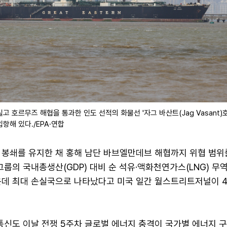
고 호르무즈 해협을 통과한 인도 선적의 화물선 '자그 바산트(Jag Vasant)호
항해 있다./EPA·연합
 봉쇄를 유지한 채 홍해 남단 바브엘만데브 해협까지 위협 범위
그룹의 국내총생산(GDP) 대비 순 석유·액화천연가스(LNG) 무
운데 최대 손실국으로 나타났다고 미국 일간 월스트리트저널이 
신도 이날 전쟁 5주차 글로벌 에너지 충격이 국가별 에너지 구