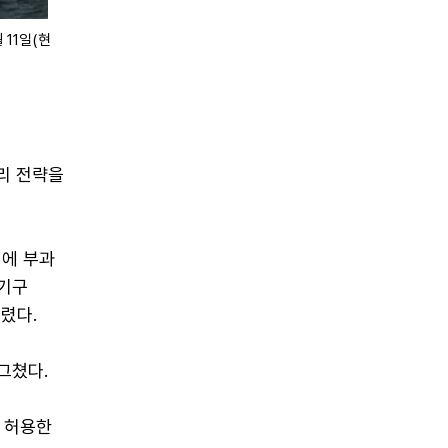
11일(현
리 전략을
협에 부과
국기구
열렸다.
그쳤다.
 허용한