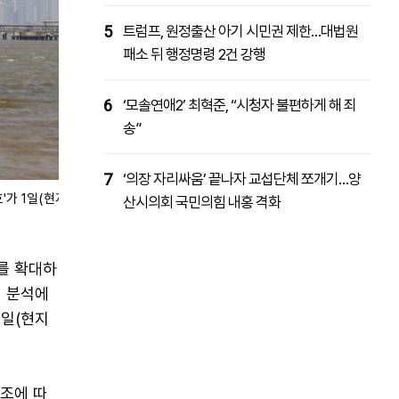
5
트럼프, 원정출산 아기 시민권 제한…대법원
패소 뒤 행정명령 2건 강행
6
‘모솔연애2’ 최혁준, “시청자 불편하게 해 죄
송”
7
‘의장 자리싸움’ 끝나자 교섭단체 쪼개기…양
'가 1일(현지
산시의회 국민의힘 내홍 격화
를 확대하
역 분석에
4일(현지
조에 따