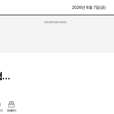
2026년 8월 7일(금)
Advertisements
문화·스포츠
최신
전체
방송
지면보기
가요
구독신청
영화
First Edition
문화
후원하기
협…
카
종교
제보24시
스포츠
알립니다
여행
기
인쇄하기