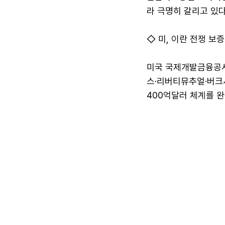
라 극명히 갈리고 있다
◇ 미, 이란 전쟁 보증
미국 국제개발금융공사
스·리버티뮤추얼·버크셔
400억달러 체계를 