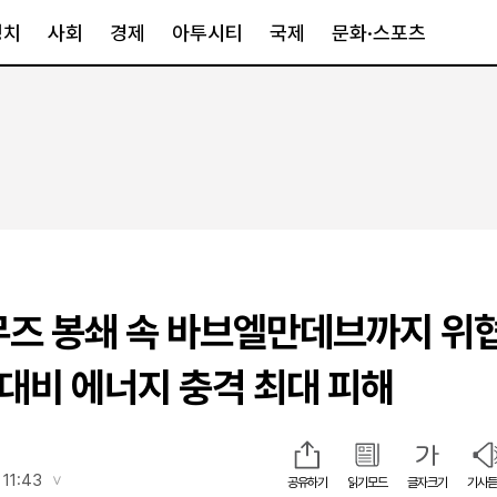
정치
사회
경제
아투시티
국제
문화·스포츠
경제
아투시티
국제
경제일반
종합
세계일반
정책
메트로
아시아·호주
금융·증권
경기·인천
북미
산업
세종·충청
중남미
IT·과학
영남
유럽
무즈 봉쇄 속 바브엘만데브까지 위
부동산
호남
중동·아프리
유통
강원
 대비 에너지 충격 최대 피해
중기·벤처
제주
인스타그램
 11:43
공유하기
읽기모드
글자크기
기사듣