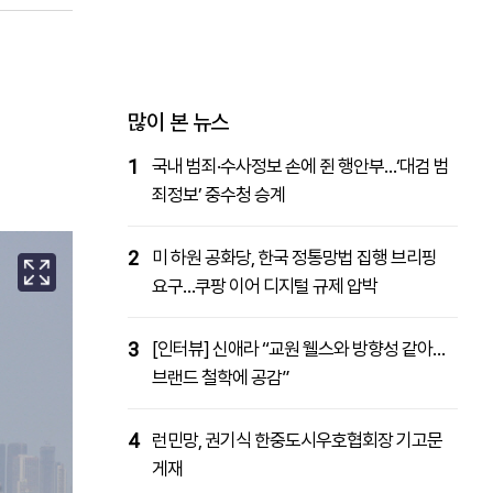
패밀리사이트
마켓파워
아투TV
대학동문골프최강전
많이 본 뉴스
1
국내 범죄·수사정보 손에 쥔 행안부…‘대검 범
죄정보’ 중수청 승계
2
미 하원 공화당, 한국 정통망법 집행 브리핑
요구…쿠팡 이어 디지털 규제 압박
3
[인터뷰] 신애라 “교원 웰스와 방향성 같아…
브랜드 철학에 공감”
4
런민망, 권기식 한중도시우호협회장 기고문
게재