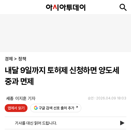
뉴
최
속
정
사
경
국
오
피
아
문
포
스
신
보
치
회
제
제
피
플
투
화
토
니
시
·
경제
언
티
스
>
정책
포
내달 9일까지 토허제 신청하면 양도세
츠
중과 면제
ENGLISH
中
Tiếng
文
Việt
세종
이지훈 기자
승인 : 2026.04.09 18:03
앱에서 읽기
구글 검색 선호 출처 추가
지
신
후
제
회
앱
면
문
원
보
사
설
기사를 대신 읽어 드립니다.
보
구
하
24
소
치
기
독
기
시
개