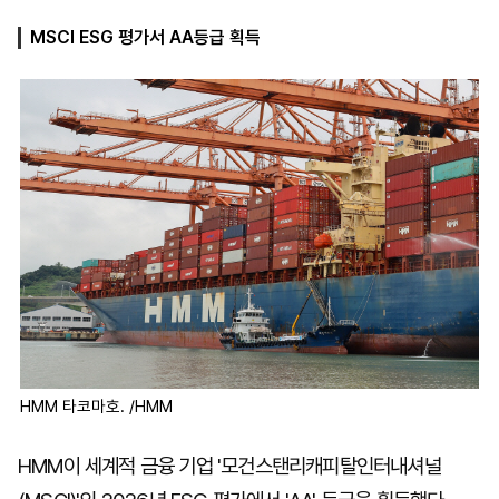
MSCI ESG 평가서 AA등급 획득
마
운
대
켓
세
학
파
동
워
문
골
프
HMM 타코마호. /HMM
HMM이 세계적 금융 기업 '모건스탠리캐피탈인터내셔널