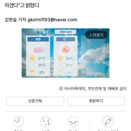
하겠다"고 밝혔다
김한슬 기자
gkstmfl93@naver.com
더보기
arrow_forward_ios
ⓒ 아시아투데이, 무단전재 및 재배포 금지
Mute
신문구독
후원하기