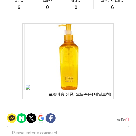
좋아요
슬퍼요
화나요
후속기사 원해요
6
0
0
6