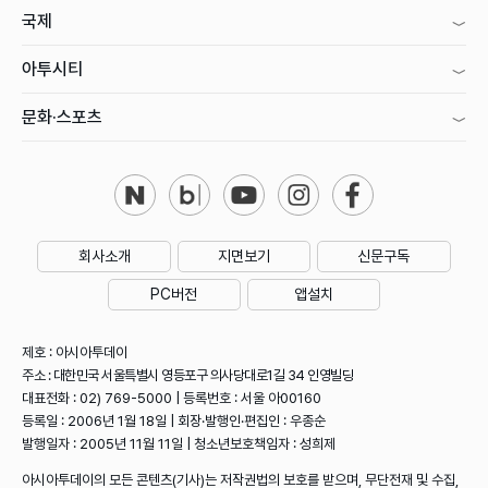
국제
아투시티
문화·스포츠
회사소개
지면보기
신문구독
PC버전
앱설치
제호 : 아시아투데이
주소 : 대한민국 서울특별시 영등포구 의사당대로1길 34 인영빌딩
대표전화 : 02) 769-5000 | 등록번호 : 서울 아00160
등록일 : 2006년 1월 18일 | 회장·발행인·편집인 : 우종순
발행일자 : 2005년 11월 11일 | 청소년보호책임자 : 성희제
아시아투데이의 모든 콘텐츠(기사)는 저작권법의 보호를 받으며, 무단전재 및 수집,