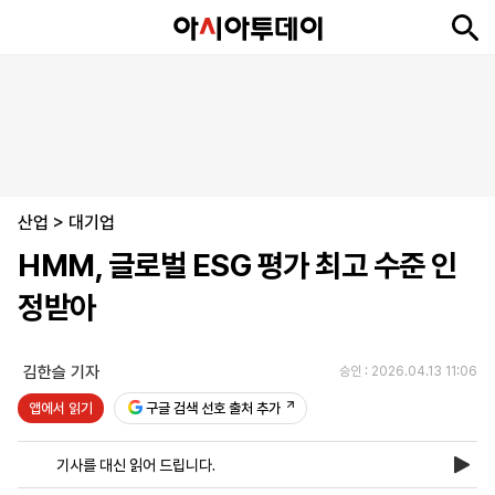
뉴
최
속
정
사
경
국
오
피
아
문
포
스
신
보
치
회
제
제
피
플
투
화
토
니
시
·
산업
언
티
스
>
대기업
포
HMM, 글로벌 ESG 평가 최고 수준 인
츠
정받아
ENGLISH
中
Tiếng
文
Việt
김한슬 기자
승인 : 2026.04.13 11:06
앱에서 읽기
구글 검색 선호 출처 추가
지
신
후
제
회
앱
면
문
원
보
사
설
기사를 대신 읽어 드립니다.
보
구
하
24
소
치
기
독
기
시
개